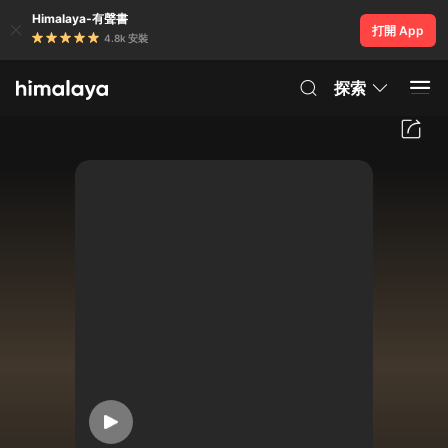
Himalaya-有聲書
打開 App
4.8k 安裝
探索