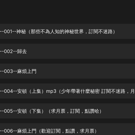
灰姑娘音樂
郭德綱於謙相聲全集
德雲社郭德綱相聲VIP
--001--神秘（那些不為人知的神秘世界，訂閱不迷路）
安全警長啦咘啦哆·假期篇|新篇章加
更|寶寶巴士故事
-002--歸去
寶寶巴士
凡人修仙傳|楊洋主演影視原著|薑廣
濤配音多播版本
-003--麻煩上門
光合積木
摸金天師【第一季】（紫襟演播）
有聲的紫襟
--005--安頓（下集）（求月票，訂閱，點讚哈）
無敵六皇子|爆笑穿越|無敵流皇子|安
燃領銜有聲小說
安燃
--006--麻煩上門（歡迎訂閱，點讚，求月票）