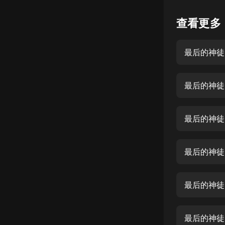
懸疑
查看更多
科幻
最后的神徒
好書精講
外語
最后的神徒-
耽美
認知思維
最后的神徒-
人文
音樂
粵語
最后的神徒
頭條
娛樂
最后的神徒