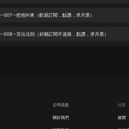
生命科學篇1-2·猴子警長科學探案記|
寶寶巴士科普
寶寶巴士
--007--把他叫來（歡迎訂閱，點讚，求月票）
【新民間劇場】我的老千江湖｜ 有聲
的紫襟｜ 魔幻千手
--008--言出法則（好聽訂閱不迷路，點讚，求月票）
有聲的紫襟
《夜色鋼琴曲》
夜色鋼琴曲趙海洋
太荒吞天訣丨熱血玄幻丨紫襟領銜有
聲劇
有聲的紫襟
嫡女貴嫁 | 一刀蘇蘇團隊制作 | 古言
宮鬥重生爽文 多人有聲劇
公司信息
社區
一刀蘇蘇
中國大案紀實 | 每日一驚案！真實案
關於我們
媒體
件恐怖刑偵尚文
大舌頭尚文