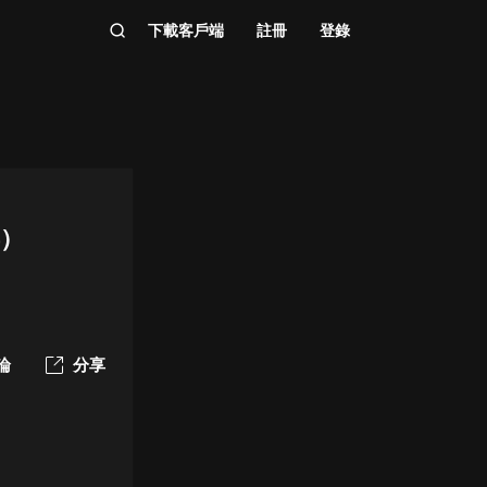
下載客戶端
註冊
登錄
票）
論
分享