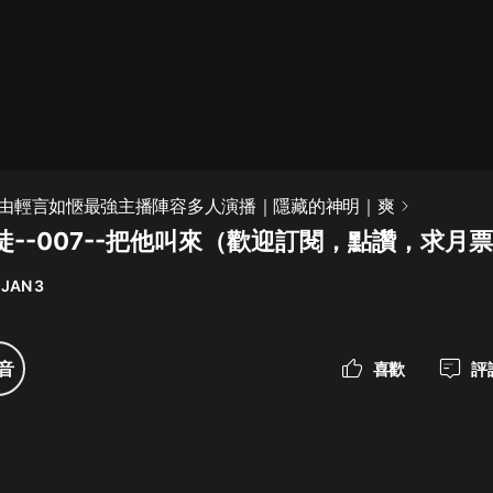
最佳女婿｜都市異能多人有聲劇｜一
種侃侃｜有聲小說
一種侃侃
米小圈上學記:一二三年級 | 暢銷出版
由輕言如愜最強主播陣容多人演播｜隱藏的神明｜爽
物
徒--007--把他叫來（歡迎訂閱，點讚，求月
米小圈
 JAN 3
破壞者聯盟篇1-4季·猴子警長科學探
案記|寶寶巴士
寶寶巴士
音
喜歡
評
大奉打更人丨頭陀淵領銜多人有聲
劇|暢聽全集|王鶴棣、田曦薇主演影
視劇原著|賣報小郎君
頭陀淵講故事
總有這樣的歌只想一個人聽