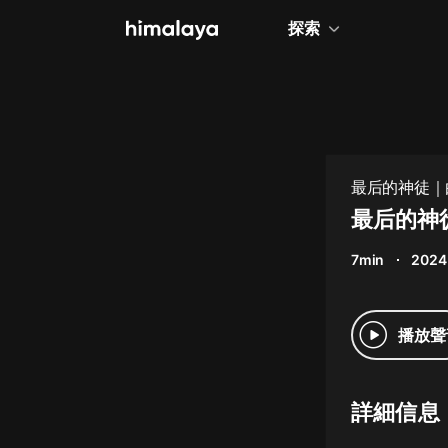
探索
全部
小說
個人成長
最后的神徒｜
相聲評書
最后的神
兒童
7min
2024
歷史
情感治愈
播放聲
健康養生
商業財經
詳細信息
廣播劇