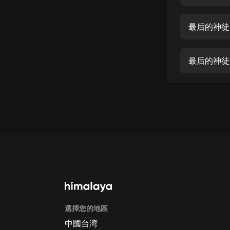
經典名著
人物傳記
最后的神徒
電影
生活
最后的神徒
英語
日語
課程
少兒教育
二次元
教育培訓
IT科技
選擇您的地區
汽車
中國台湾