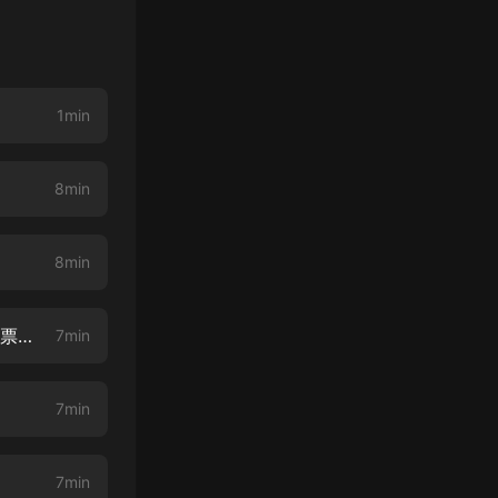
1min
8min
8min
最后的神徒--004--安頓（上集）mp3（少年帶著什麼秘密 訂閱不迷路，月票點讚兩不誤）
7min
7min
7min