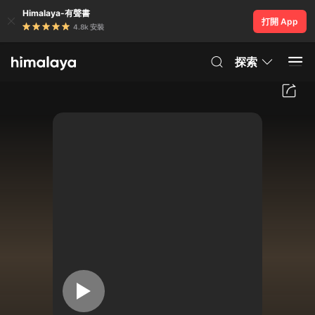
Himalaya-有聲書
打開 App
4.8k 安裝
探索