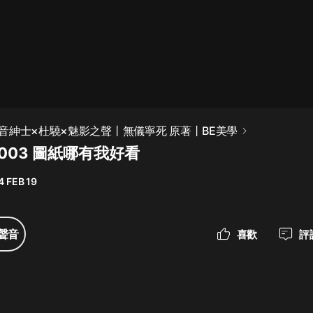
最佳女婿｜都市異能多人有聲劇｜一
種侃侃｜有聲小說
一種侃侃
米小圈上學記:一二三年級 | 暢銷出版
音紳士×杜驍×魅影之聲丨無儀寧死 原著丨BE美學
物
003 圖紙哪有我好看
米小圈
4 FEB 19
破壞者聯盟篇1-4季·猴子警長科學探
案記|寶寶巴士
寶寶巴士
聲音
喜歡
評
大奉打更人丨頭陀淵領銜多人有聲
劇|暢聽全集|王鶴棣、田曦薇主演影
視劇原著|賣報小郎君
頭陀淵講故事
總有這樣的歌只想一個人聽