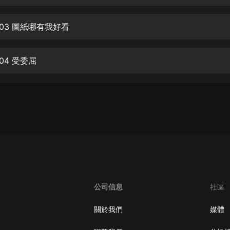
生命科學篇1-2·猴子警長科學探案記|
寶寶巴士科普
寶寶巴士
03 圖紙哪有我好看
【新民間劇場】我的老千江湖｜ 有聲
的紫襟｜ 魔幻千手
04 受委屈
有聲的紫襟
《夜色鋼琴曲》
夜色鋼琴曲趙海洋
太荒吞天訣丨熱血玄幻丨紫襟領銜有
聲劇
有聲的紫襟
嫡女貴嫁 | 一刀蘇蘇團隊制作 | 古言
宮鬥重生爽文 多人有聲劇
公司信息
社區
一刀蘇蘇
中國大案紀實 | 每日一驚案！真實案
關於我們
媒體
件恐怖刑偵尚文
大舌頭尚文