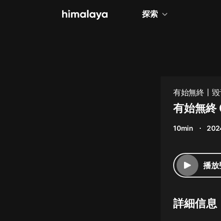
探索
全部
小說
個人成長
有始無終丨毀
相聲評書
有始無終 
兒童
10min
202
歷史
情感治愈
播放
健康養生
商業財經
詳細信息
廣播劇