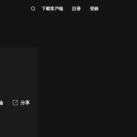
下載客戶端
註冊
登錄
論
分享