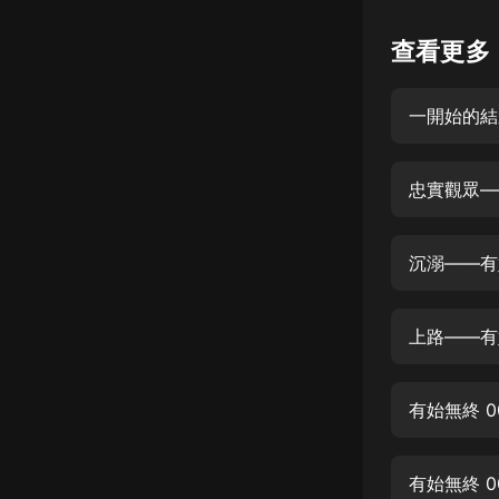
懸疑
查看更多
科幻
好書精講
外語
忠實觀眾—
耽美
認知思維
沉溺——有
人文
音樂
上路——有
粵語
有始無終 0
頭條
娛樂
有始無終 0