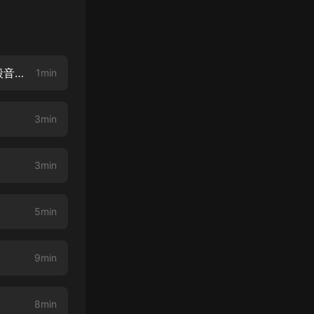
一開始的結束：關於陸伏成、宋白、季隨雲的內心獨白（魅影之聲×杜驍×毀音紳士）
1min
3min
3min
5min
9min
8min