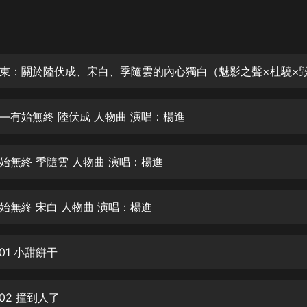
灰姑娘音樂
郭德綱於謙相聲全集
德雲社郭德綱相聲VIP
安全警長啦咘啦哆·假期篇|新篇章加
更|寶寶巴士故事
—有始無終 陸伏成 人物曲 演唱：楊進
寶寶巴士
凡人修仙傳|楊洋主演影視原著|薑廣
濤配音多播版本
始無終 季隨雲 人物曲 演唱：楊進
光合積木
始無終 宋白 人物曲 演唱：楊進
摸金天師【第一季】（紫襟演播）
有聲的紫襟
01 小甜餅干
無敵六皇子|爆笑穿越|無敵流皇子|安
燃領銜有聲小說
安燃
02 撞到人了