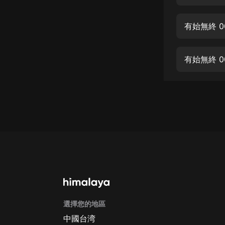
經典名著
人物傳記
有始無終 0
電影
生活
有始無終 0
英語
日語
課程
少兒教育
二次元
教育培訓
IT科技
選擇您的地區
汽車
中國台湾