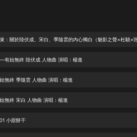
灰姑娘音樂
郭德綱於謙相聲全集
德雲社郭德綱相聲VIP
安全警長啦咘啦哆·假期篇|新篇章加
更|寶寶巴士故事
寶寶巴士
—有始無終 陸伏成 人物曲 演唱：楊進
凡人修仙傳|楊洋主演影視原著|薑廣
濤配音多播版本
光合積木
始無終 季隨雲 人物曲 演唱：楊進
摸金天師【第一季】（紫襟演播）
有聲的紫襟
始無終 宋白 人物曲 演唱：楊進
無敵六皇子|爆笑穿越|無敵流皇子|安
01 小甜餅干
燃領銜有聲小說
安燃