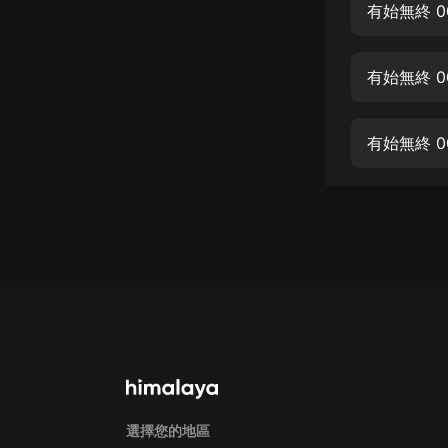
經典名著
有始無終 0
人物傳記
有始無終 0
電影
生活
有始無終 0
英語
日語
課程
少兒教育
二次元
教育培訓
IT科技
汽車
選擇您的地區