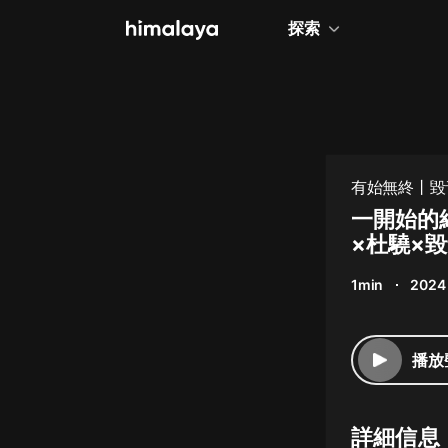
探索
全部
小說
個人成長
有始無終丨毀
相聲評書
一開始的
×杜驍×
兒童
1min
2024 
歷史
情感治愈
播放
健康養生
商業財經
詳細信息
廣播劇