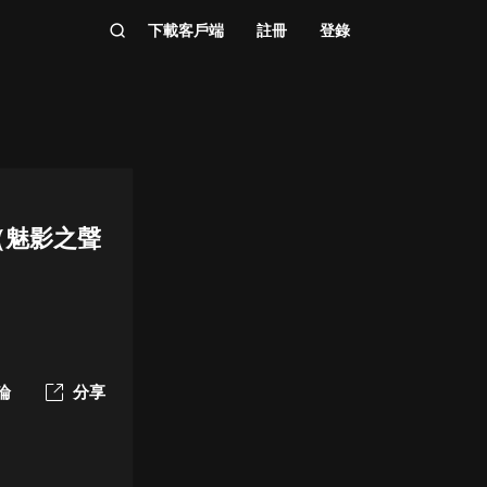
下載客戶端
註冊
登錄
（魅影之聲
論
分享