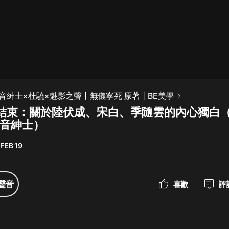
最佳女婿｜都市異能多人有聲劇｜一
種侃侃｜有聲小說
一種侃侃
米小圈上學記:一二三年級 | 暢銷出版
音紳士×杜驍×魅影之聲丨無儀寧死 原著丨BE美學
物
結束：關於陸伏成、宋白、季隨雲的內心獨白
米小圈
毀音紳士）
破壞者聯盟篇1-4季·猴子警長科學探
案記|寶寶巴士
FEB 19
寶寶巴士
大奉打更人丨頭陀淵領銜多人有聲
聲音
喜歡
評
劇|暢聽全集|王鶴棣、田曦薇主演影
視劇原著|賣報小郎君
頭陀淵講故事
總有這樣的歌只想一個人聽