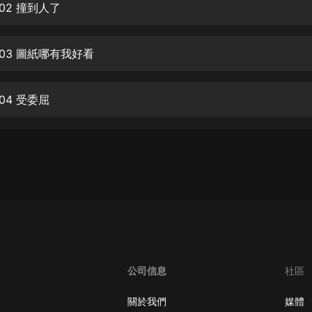
生命科學篇1-2·猴子警長科學探案記|
02 撞到人了
寶寶巴士科普
寶寶巴士
03 圖紙哪有我好看
【新民間劇場】我的老千江湖｜ 有聲
的紫襟｜ 魔幻千手
有聲的紫襟
04 受委屈
《夜色鋼琴曲》
夜色鋼琴曲趙海洋
太荒吞天訣丨熱血玄幻丨紫襟領銜有
聲劇
有聲的紫襟
嫡女貴嫁 | 一刀蘇蘇團隊制作 | 古言
宮鬥重生爽文 多人有聲劇
一刀蘇蘇
公司信息
社區
中國大案紀實 | 每日一驚案！真實案
件恐怖刑偵尚文
關於我們
媒體
大舌頭尚文