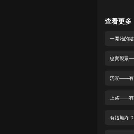
懸疑
查看更多
科幻
好書精講
外語
耽美
忠實觀眾—
認知思維
人文
沉溺——有
音樂
上路——有
粵語
頭條
有始無終 0
娛樂