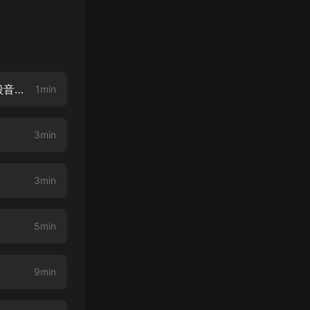
一開始的結束：關於陸伏成、宋白、季隨雲的內心獨白（魅影之聲×杜驍×毀音紳士）
1min
3min
3min
5min
9min