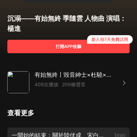
沉溺——有始無終 季隨雲 人物曲 演唱：
楊進
新人領7天免費試用
打開APP收聽
有始無終丨毀音紳士×杜驍×魅影之聲丨無儀寧死 原著丨BE美學
409次播放
209條聲音
查看更多
一開始的結束：關於陸伏成、宋白、季隨雲的內心獨白（魅影之聲×杜驍×毀音紳士）
1min