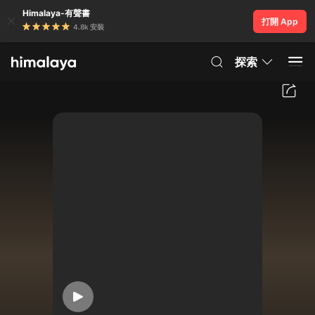
Himalaya-有聲書
打開 App
4.8k 安裝
探索