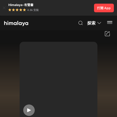
Himalaya-有聲書
打開 App
4.8k 安裝
探索