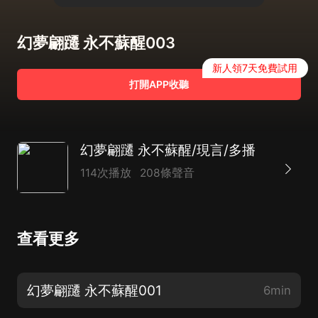
幻夢翩躚 永不蘇醒003
新人領7天免費試用
打開APP收聽
幻夢翩躚 永不蘇醒/現言/多播
114次播放
208條聲音
查看更多
幻夢翩躚 永不蘇醒001
6min