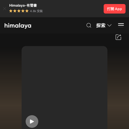
Himalaya-有聲書
打開 App
4.8k 安裝
探索