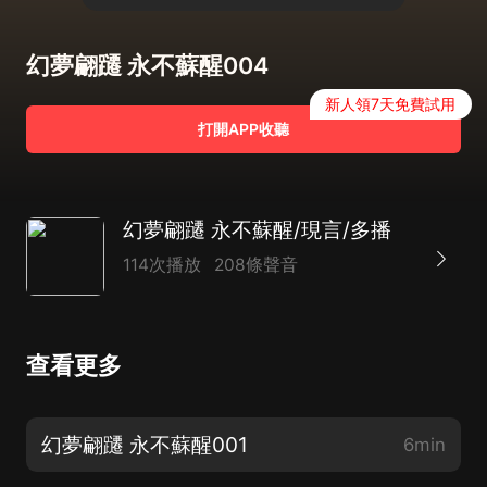
幻夢翩躚 永不蘇醒004
新人領7天免費試用
打開APP收聽
幻夢翩躚 永不蘇醒/現言/多播
114次播放
208條聲音
查看更多
幻夢翩躚 永不蘇醒001
6min