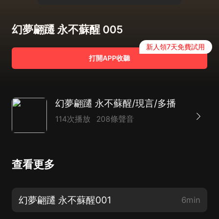
幻夢翩躚 永不蘇醒 005
新人領7天免費試用
打開APP收聽
幻夢翩躚 永不蘇醒/現言/多播
114次播放
208條聲音
查看更多
幻夢翩躚 永不蘇醒001
6min