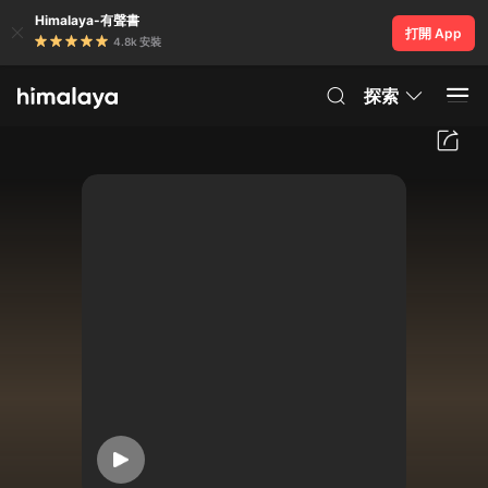
Himalaya-有聲書
打開 App
4.8k 安裝
探索