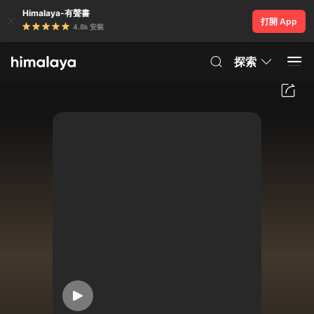
Himalaya-有聲書
打開 App
4.8k 安裝
探索