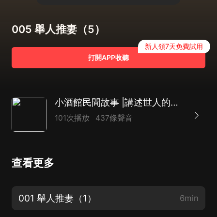
005 舉人推妻（5）
新人領7天免費試用
打開APP收聽
小酒館民間故事 |講述世人的奇遇人生| 徐來演播
101次播放
437條聲音
查看更多
001 舉人推妻（1）
6min