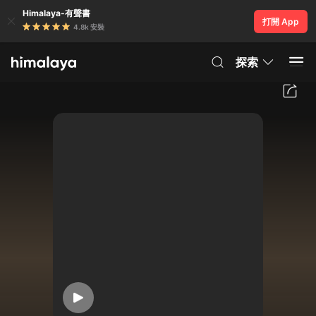
Himalaya-有聲書
打開 App
4.8k 安裝
探索