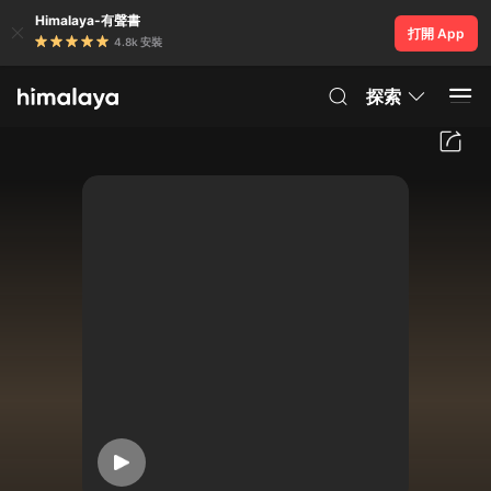
Himalaya-有聲書
打開 App
4.8k 安裝
探索