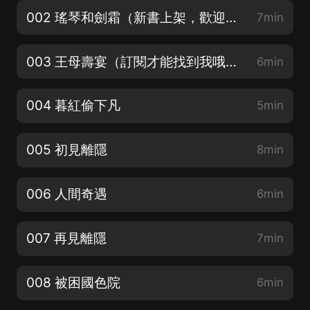
002 瑤琴和劍霜（新書上架，歡迎多多訂閱分享）
7min
003 王母壽宴（訂閱才能找到我哦！）
6min
004 暮紅偷下凡
5min
005 初見離隱
8min
006 人間奇遇
6min
007 再見離隱
7min
008 被困國色院
6min