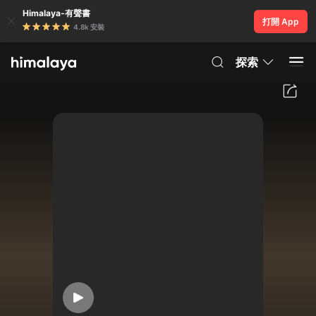
Himalaya-有聲書
打開 App
4.8k 安裝
探索