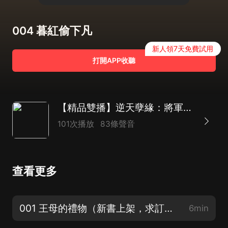
004 暮紅偷下凡
新人領7天免費試用
打開APP收聽
【精品雙播】逆天孽緣：將軍從了本宮吧|仙凡奇緣
101次播放
83條聲音
查看更多
001 王母的禮物（新書上架，求訂閱評論！）
6min