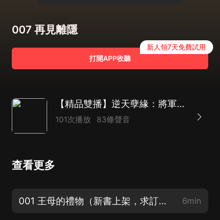
007 再見離隱
新人領7天免費試用
打開APP收聽
【精品雙播】逆天孽緣：將軍從了本宮吧|仙凡奇緣
101次播放
83條聲音
查看更多
001 王母的禮物（新書上架，求訂閱評論！）
6min