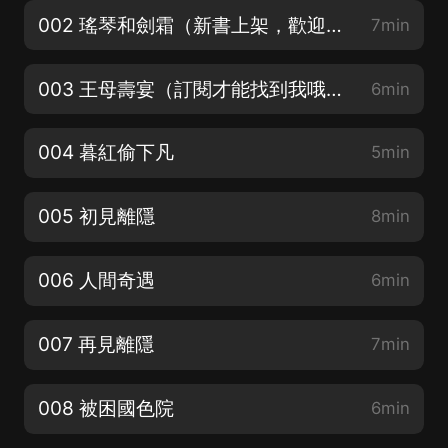
002 瑤琴和劍霜（新書上架，歡迎多多訂閱分享）
7min
003 王母壽宴（訂閱才能找到我哦！）
6min
004 暮紅偷下凡
5min
005 初見離隱
8min
006 人間奇遇
6min
007 再見離隱
7min
008 被困國色院
6min