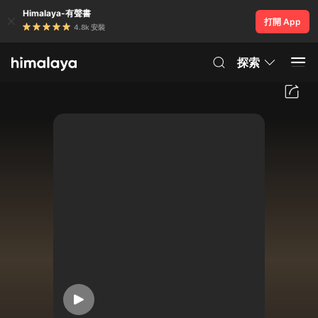
Himalaya-有聲書
打開 App
4.8k 安裝
探索