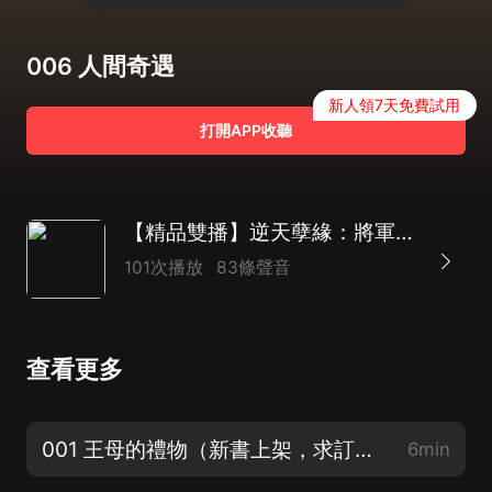
006 人間奇遇
新人領7天免費試用
打開APP收聽
【精品雙播】逆天孽緣：將軍從了本宮吧|仙凡奇緣
101次播放
83條聲音
查看更多
001 王母的禮物（新書上架，求訂閱評論！）
6min