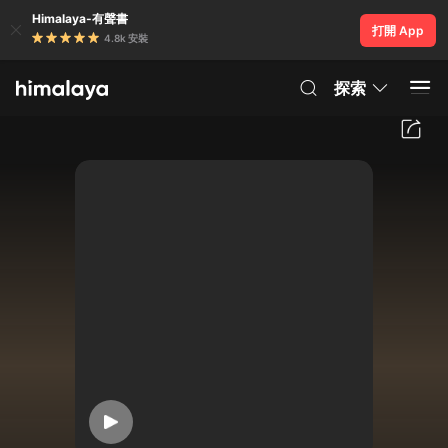
Himalaya-有聲書
打開 App
4.8k 安裝
探索