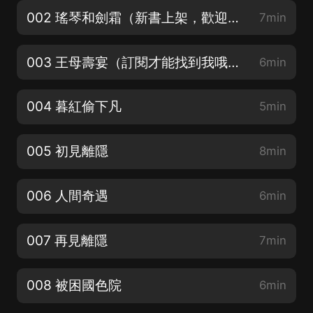
002 瑤琴和劍霜（新書上架，歡迎多多訂閱分享）
7min
003 王母壽宴（訂閱才能找到我哦！）
6min
004 暮紅偷下凡
5min
005 初見離隱
8min
006 人間奇遇
6min
007 再見離隱
7min
008 被困國色院
6min