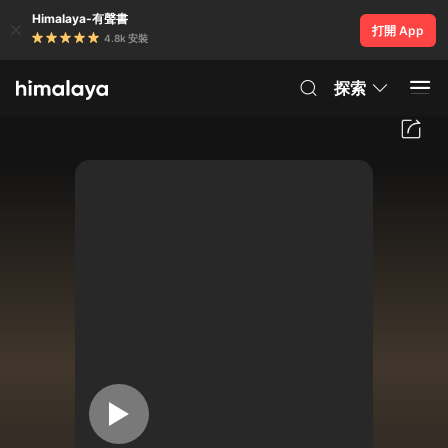
Himalaya-有聲書
打開 App
4.8k 安裝
探索