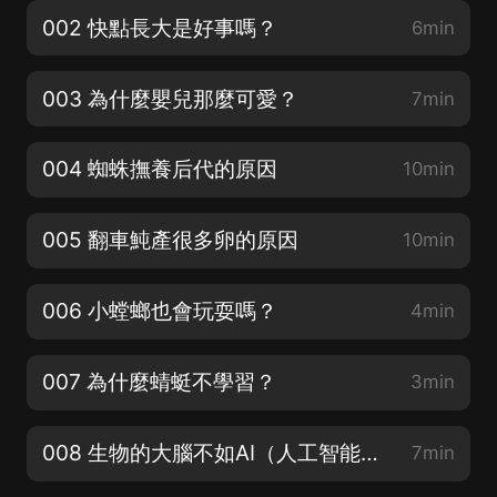
002 快點長大是好事嗎？
6min
003 為什麼嬰兒那麼可愛？
7min
004 蜘蛛撫養后代的原因
10min
005 翻車魨產很多卵的原因
10min
006 小螳螂也會玩耍嗎？
4min
007 為什麼蜻蜓不學習？
3min
008 生物的大腦不如AI（人工智能）嗎？
7min