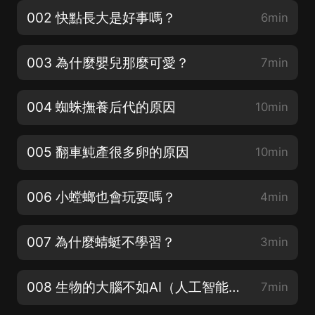
002 快點長大是好事嗎？
6min
003 為什麼嬰兒那麼可愛？
7min
004 蜘蛛撫養后代的原因
10min
005 翻車魨產很多卵的原因
10min
006 小螳螂也會玩耍嗎？
4min
007 為什麼蜻蜓不學習？
3min
008 生物的大腦不如AI（人工智能）嗎？
7min