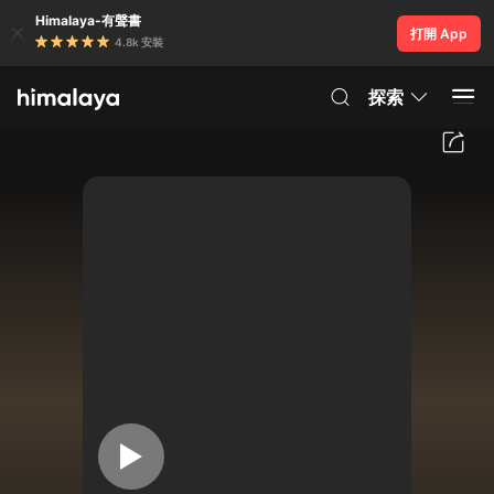
Himalaya-有聲書
打開 App
4.8k 安裝
探索