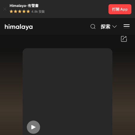
Himalaya-有聲書
打開 App
4.8k 安裝
探索