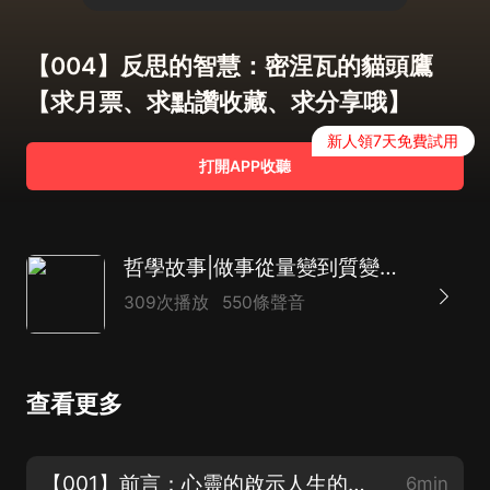
【004】反思的智慧：密涅瓦的貓頭鷹
【求月票、求點讚收藏、求分享哦】
新人領7天免費試用
打開APP收聽
哲學故事|做事從量變到質變的智慧|老莊與亞里士多德
309次播放
550條聲音
查看更多
【001】前言：心靈的啟示人生的智慧【歡迎訂閱、點讚、收藏、分享哦】
6min