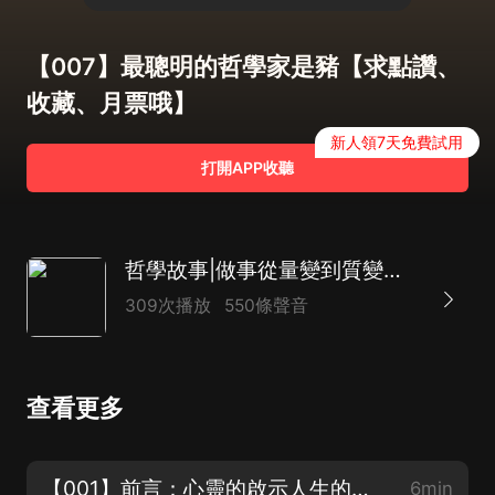
【007】最聰明的哲學家是豬【求點讚、
收藏、月票哦】
新人領7天免費試用
打開APP收聽
哲學故事|做事從量變到質變的智慧|老莊與亞里士多德
309次播放
550條聲音
查看更多
【001】前言：心靈的啟示人生的智慧【歡迎訂閱、點讚、收藏、分享哦】
6min