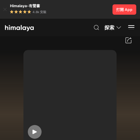
Himalaya-有聲書
打開 App
4.8k 安裝
探索