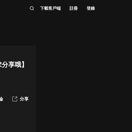
下載客戶端
註冊
登錄
求分享哦】
論
分享