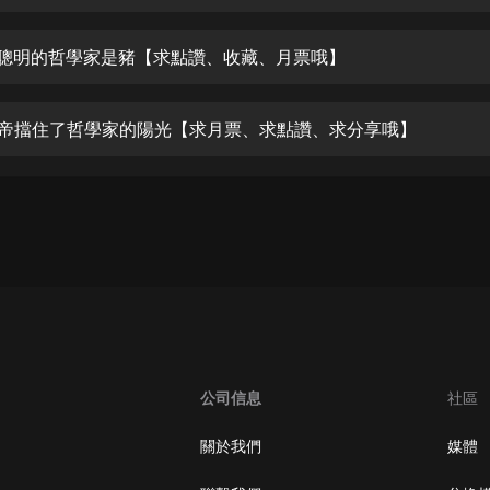
生命科學篇1-2·猴子警長科學探案記|
寶寶巴士科普
寶寶巴士
最聰明的哲學家是豬【求點讚、收藏、月票哦】
【新民間劇場】我的老千江湖｜ 有聲
的紫襟｜ 魔幻千手
皇帝擋住了哲學家的陽光【求月票、求點讚、求分享哦】
有聲的紫襟
《夜色鋼琴曲》
夜色鋼琴曲趙海洋
太荒吞天訣丨熱血玄幻丨紫襟領銜有
聲劇
有聲的紫襟
嫡女貴嫁 | 一刀蘇蘇團隊制作 | 古言
宮鬥重生爽文 多人有聲劇
公司信息
社區
一刀蘇蘇
中國大案紀實 | 每日一驚案！真實案
關於我們
媒體
件恐怖刑偵尚文
大舌頭尚文