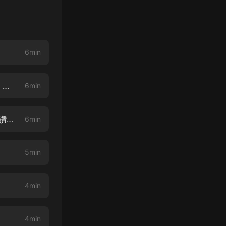
6min
【002】在咖啡館中遇見哲學“有智慧”還是“愛智慧”【求月票、點讚、收藏、分享哦】
6min
【003】柏拉圖講：生活的在洞穴里的人和走出洞穴的囚徒【求月票、求點讚、求分享哦】
6min
5min
4min
4min