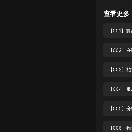
懸疑
查看更多
科幻
【001】
好書精講
外語
耽美
認知思維
人文
音樂
【004】
粵語
【005】
頭條
娛樂
【006】