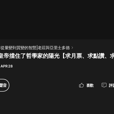
最佳女婿｜都市異能多人有聲劇｜一
種侃侃｜有聲小說
一種侃侃
米小圈上學記:一二三年級 | 暢銷出版
事從量變到質變的智慧|老莊與亞里士多德
物
】皇帝擋住了哲學家的陽光【求月票、求點讚、
米小圈
 APR 28
破壞者聯盟篇1-4季·猴子警長科學探
案記|寶寶巴士
寶寶巴士
聲音
喜歡
評
大奉打更人丨頭陀淵領銜多人有聲
劇|暢聽全集|王鶴棣、田曦薇主演影
視劇原著|賣報小郎君
頭陀淵講故事
總有這樣的歌只想一個人聽