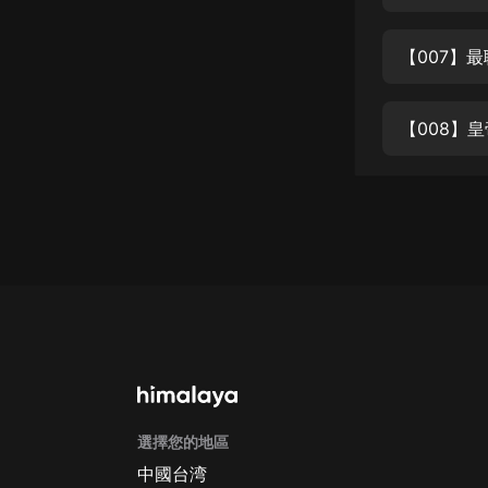
經典名著
人物傳記
【007】
電影
生活
【008】
英語
日語
課程
少兒教育
二次元
教育培訓
IT科技
選擇您的地區
汽車
中國台湾