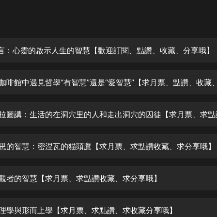
灰姑娘音樂
郭德綱於謙相聲全集
德雲社郭德綱相聲VIP
前言：心靈的啟示人生的智慧【歡迎訂閱、點讚、收藏、分享哦】
安全警長啦咘啦哆·假期篇|新篇章加
更|寶寶巴士故事
寶寶巴士
凡人修仙傳|楊洋主演影視原著|薑廣
濤配音多播版本
光合積木
反思的智慧：密涅瓦的貓頭鷹【求月票、求點讚收藏、求分享哦】
摸金天師【第一季】（紫襟演播）
有聲的紫襟
旁觀者的智慧【求月票、求點讚收藏、求分享哦】
無敵六皇子|爆笑穿越|無敵流皇子|安
燃領銜有聲小說
安燃
物理學與形而上學【求月票、求點讚、求收藏分享哦】