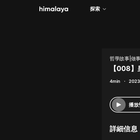
探索
全部
小說
個人成長
哲學故事|做
相聲評書
【008
兒童
4min
2023
歷史
情感治愈
播放
健康養生
商業財經
詳細信息
廣播劇