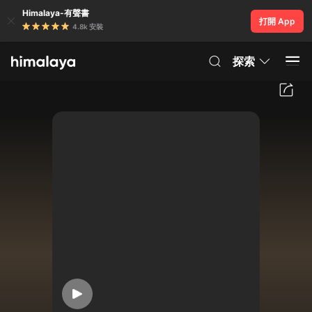
Himalaya-有聲書
打開 App
4.8k 安裝
探索