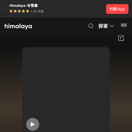
Himalaya-有聲書
打開 App
4.8k 安裝
探索