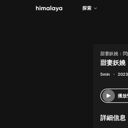
探索
全部
小說
個人成長
甜妻妖嬈：閃
相聲評書
甜妻妖嬈：
兒童
5min
2023
歷史
情感治愈
播放
健康養生
商業財經
詳細信息
廣播劇