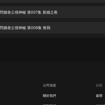
生命科學篇1-2·猴子警長科學探案記|
寶寶巴士科普
寶寶巴士
閃婚老公很神秘 第007集 新婚之夜
【新民間劇場】我的老千江湖｜ 有聲
的紫襟｜ 魔幻千手
閃婚老公很神秘 第008集 救我
有聲的紫襟
《夜色鋼琴曲》
夜色鋼琴曲趙海洋
太荒吞天訣丨熱血玄幻丨紫襟領銜有
聲劇
有聲的紫襟
嫡女貴嫁 | 一刀蘇蘇團隊制作 | 古言
宮鬥重生爽文 多人有聲劇
公司信息
社區
一刀蘇蘇
中國大案紀實 | 每日一驚案！真實案
關於我們
媒體
件恐怖刑偵尚文
大舌頭尚文