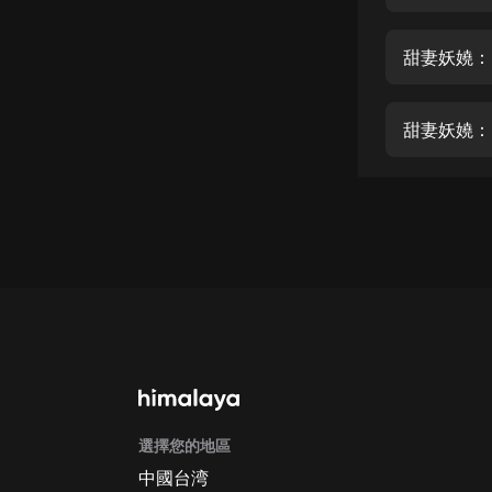
經典名著
人物傳記
甜妻妖嬈：
電影
生活
甜妻妖嬈：
英語
日語
課程
少兒教育
二次元
教育培訓
IT科技
選擇您的地區
汽車
中國台湾