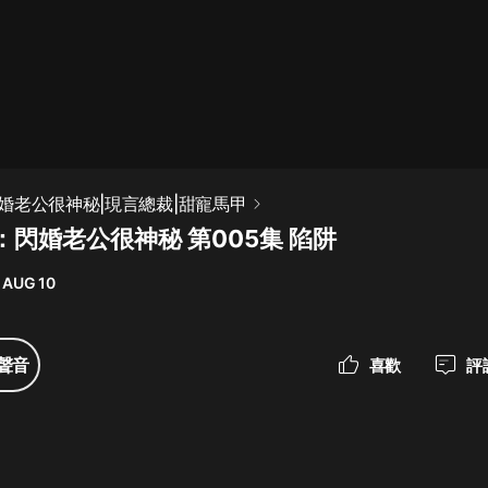
最佳女婿｜都市異能多人有聲劇｜一
種侃侃｜有聲小說
一種侃侃
米小圈上學記:一二三年級 | 暢銷出版
婚老公很神秘|現言總裁|甜寵馬甲
物
閃婚老公很神秘 第005集 陷阱
米小圈
 AUG 10
破壞者聯盟篇1-4季·猴子警長科學探
案記|寶寶巴士
寶寶巴士
聲音
喜歡
評
大奉打更人丨頭陀淵領銜多人有聲
劇|暢聽全集|王鶴棣、田曦薇主演影
視劇原著|賣報小郎君
頭陀淵講故事
總有這樣的歌只想一個人聽