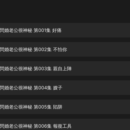
灰姑娘音樂
郭德綱於謙相聲全集
德雲社郭德綱相聲VIP
閃婚老公很神秘 第001集 好痛
安全警長啦咘啦哆·假期篇|新篇章加
更|寶寶巴士故事
閃婚老公很神秘 第002集 不怕你
寶寶巴士
凡人修仙傳|楊洋主演影視原著|薑廣
濤配音多播版本
閃婚老公很神秘 第003集 親自上陣
光合積木
閃婚老公很神秘 第004集 嫂子
摸金天師【第一季】（紫襟演播）
有聲的紫襟
閃婚老公很神秘 第005集 陷阱
無敵六皇子|爆笑穿越|無敵流皇子|安
燃領銜有聲小說
安燃
閃婚老公很神秘 第006集 報復工具