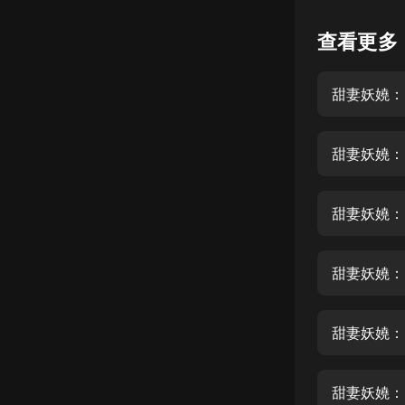
懸疑
查看更多
科幻
甜妻妖嬈：
好書精講
外語
甜妻妖嬈：
耽美
認知思維
甜妻妖嬈：
人文
音樂
甜妻妖嬈：
粵語
甜妻妖嬈：
頭條
娛樂
甜妻妖嬈：