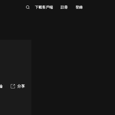
下載客戶端
註冊
登錄
論
分享