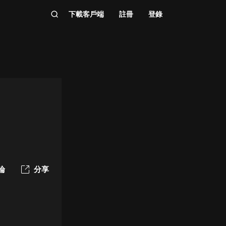
下載客戶端
註冊
登錄
論
分享