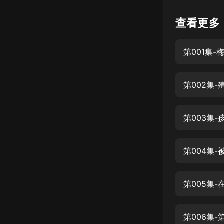
懸疑
查看更多
科幻
第001集
好書精講
外語
第002集
耽美
認知思維
第003集
人文
音樂
第004集
粵語
第005集
頭條
娛樂
第006集