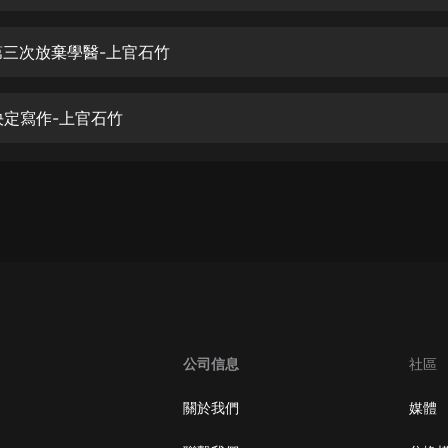
生命科學篇1-2·猴子警長科學探案記|
寶寶巴士科普
寶寶巴士
-第三次放棄學醫-上官石竹
【新民間劇場】我的老千江湖｜ 有聲
的紫襟｜ 魔幻千手
-決定寫作-上官石竹
有聲的紫襟
《夜色鋼琴曲》
夜色鋼琴曲趙海洋
太荒吞天訣丨熱血玄幻丨紫襟領銜有
聲劇
有聲的紫襟
嫡女貴嫁 | 一刀蘇蘇團隊制作 | 古言
宮鬥重生爽文 多人有聲劇
公司信息
社區
一刀蘇蘇
中國大案紀實 | 每日一驚案！真實案
關於我們
媒體
件恐怖刑偵尚文
大舌頭尚文