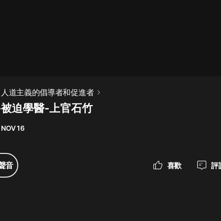
最佳女婿｜都市異能多人有聲劇｜一
種侃侃｜有聲小說
一種侃侃
米小圈上學記:一二三年級 | 暢銷出版
：人道主義的倡導者和促進者
物
-被迫學醫-上官石竹
米小圈
 NOV 16
破壞者聯盟篇1-4季·猴子警長科學探
案記|寶寶巴士
寶寶巴士
聲音
喜歡
評
大奉打更人丨頭陀淵領銜多人有聲
劇|暢聽全集|王鶴棣、田曦薇主演影
視劇原著|賣報小郎君
頭陀淵講故事
總有這樣的歌只想一個人聽