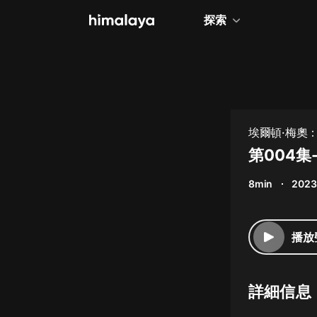
探索
全部
小說
個人成長
埃爾頓·梅奧
相聲評書
第004集
兒童
8min
2023
歷史
情感治愈
播放
健康養生
商業財經
詳細信息
廣播劇