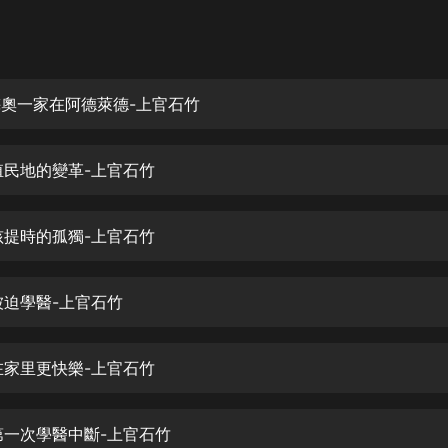
灰姑娘音樂
郭德綱於謙相聲全集
德雲社郭德綱相聲VIP
-梅奧一家在阿德萊德-上官石竹
安全警長啦咘啦哆·假期篇|新篇章加
更|寶寶巴士故事
-殖民地的變革-上官石竹
寶寶巴士
凡人修仙傳|楊洋主演影視原著|薑廣
濤配音多播版本
-孩提時的孤獨-上官石竹
光合積木
-被迫學醫-上官石竹
摸金天師【第一季】（紫襟演播）
有聲的紫襟
-在家里更快樂-上官石竹
無敵六皇子|爆笑穿越|無敵流皇子|安
燃領銜有聲小說
安燃
-第一次學醫中斷-上官石竹