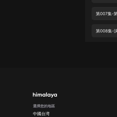
經典名著
人物傳記
第007集
電影
生活
第008集
英語
日語
課程
少兒教育
二次元
教育培訓
IT科技
選擇您的地區
汽車
中國台湾