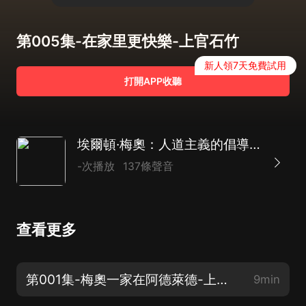
第005集-在家里更快樂-上官石竹
新人領7天免費試用
打開APP收聽
埃爾頓·梅奧：人道主義的倡導者和促進者
-次播放
137條聲音
查看更多
第001集-梅奧一家在阿德萊德-上官石竹
9min