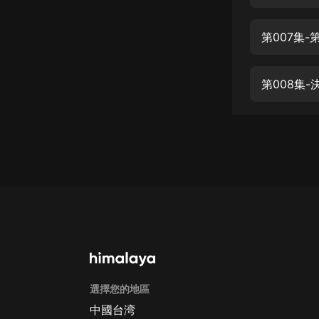
經典名著
人物傳記
第007集
電影
生活
第008集
英語
日語
課程
少兒教育
二次元
教育培訓
IT科技
選擇您的地區
汽車
中國台湾