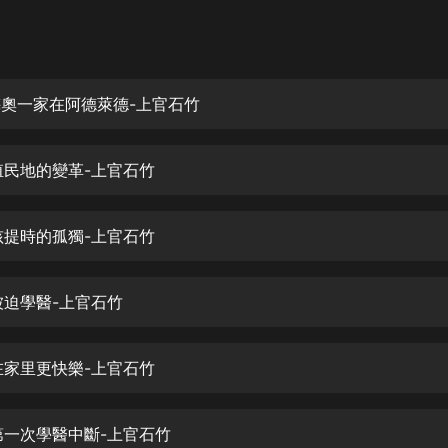
灰姑娘音樂
郭德綱於謙相聲全集
德雲社郭德綱相聲VIP
-梅奧一家在阿德萊德-上官石竹
安全警長啦咘啦哆·假期篇|新篇章加
更|寶寶巴士故事
-殖民地的變革-上官石竹
寶寶巴士
凡人修仙傳|楊洋主演影視原著|薑廣
濤配音多播版本
-孩提時的孤獨-上官石竹
光合積木
-被迫學醫-上官石竹
摸金天師【第一季】（紫襟演播）
有聲的紫襟
-在家里更快樂-上官石竹
無敵六皇子|爆笑穿越|無敵流皇子|安
燃領銜有聲小說
安燃
-第一次學醫中斷-上官石竹