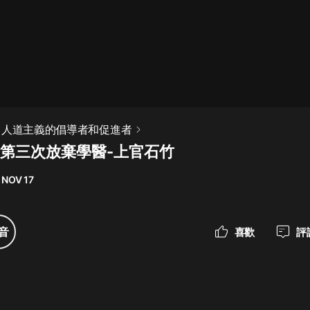
最佳女婿｜都市異能多人有聲劇｜一
種侃侃｜有聲小說
一種侃侃
米小圈上學記:一二三年級 | 暢銷出版
：人道主義的倡導者和促進者
物
-第三次放棄學醫-上官石竹
米小圈
 NOV 17
破壞者聯盟篇1-4季·猴子警長科學探
案記|寶寶巴士
寶寶巴士
音
喜歡
評
大奉打更人丨頭陀淵領銜多人有聲
劇|暢聽全集|王鶴棣、田曦薇主演影
視劇原著|賣報小郎君
頭陀淵講故事
總有這樣的歌只想一個人聽