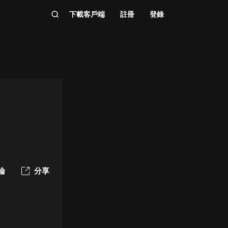
下載客戶端
註冊
登錄
論
分享