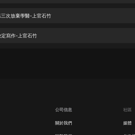
生命科學篇1-2·猴子警長科學探案記|
寶寶巴士科普
寶寶巴士
-第三次放棄學醫-上官石竹
【新民間劇場】我的老千江湖｜ 有聲
的紫襟｜ 魔幻千手
-決定寫作-上官石竹
有聲的紫襟
《夜色鋼琴曲》
夜色鋼琴曲趙海洋
太荒吞天訣丨熱血玄幻丨紫襟領銜有
聲劇
有聲的紫襟
嫡女貴嫁 | 一刀蘇蘇團隊制作 | 古言
宮鬥重生爽文 多人有聲劇
公司信息
社區
一刀蘇蘇
中國大案紀實 | 每日一驚案！真實案
關於我們
媒體
件恐怖刑偵尚文
大舌頭尚文