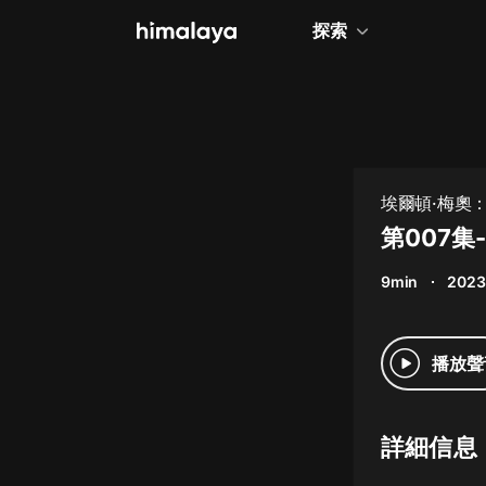
探索
全部
小說
個人成長
埃爾頓·梅奧
相聲評書
第007集
兒童
9min
2023
歷史
情感治愈
播放聲
健康養生
商業財經
詳細信息
廣播劇