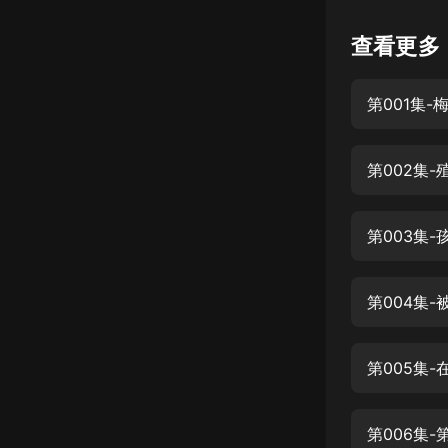
懸疑
查看更多
科幻
第001集
好書精講
外語
第002集
耽美
認知思維
第003集
人文
音樂
第004集
粵語
第005集
頭條
娛樂
第006集