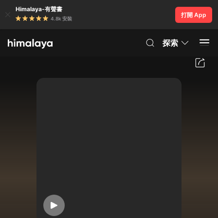
Himalaya-有聲書
打開 App
4.8k 安裝
探索