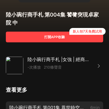
陸小琬行商手札 第004集 饕餮突現卓家
院 中
新人領7天免費試用
打開APP收聽
陸小琬行商手札 |女強 | 經商致富 | 爆笑 |多人有聲劇
-次播放
210條聲音
查看更多
陸小琬行商手札 第001集 異世時空天外客 上(求訂閱求月票求評論！)
6min