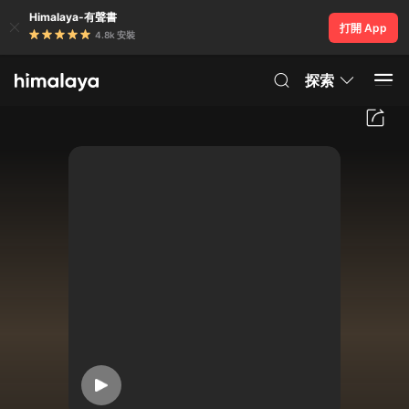
Himalaya-有聲書
打開 App
4.8k 安裝
探索