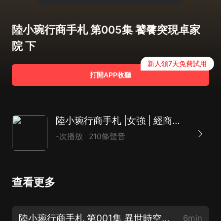
陸小琬行商手札 第005集 饕餮突現卓家
院 下
新人領7天免費試用
打開APP收聽
陸小琬行商手札 |女強 | 經商致富 | 爆笑 |多人有聲劇
-次播放
210條聲音
查看更多
陸小琬行商手札 第001集 異世時空天外客 上(求訂閱求月票求評論！)
6min