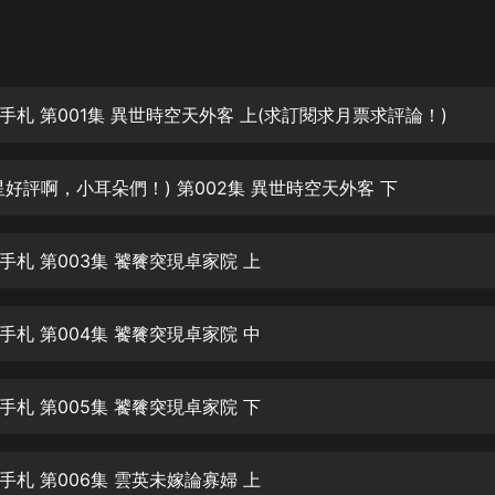
灰姑娘音樂
郭德綱於謙相聲全集
德雲社郭德綱相聲VIP
手札 第001集 異世時空天外客 上(求訂閱求月票求評論！)
安全警長啦咘啦哆·假期篇|新篇章加
更|寶寶巴士故事
星好評啊，小耳朵們！) 第002集 異世時空天外客 下
寶寶巴士
凡人修仙傳|楊洋主演影視原著|薑廣
濤配音多播版本
手札 第003集 饕餮突現卓家院 上
光合積木
手札 第004集 饕餮突現卓家院 中
摸金天師【第一季】（紫襟演播）
有聲的紫襟
手札 第005集 饕餮突現卓家院 下
無敵六皇子|爆笑穿越|無敵流皇子|安
燃領銜有聲小說
安燃
手札 第006集 雲英未嫁論寡婦 上