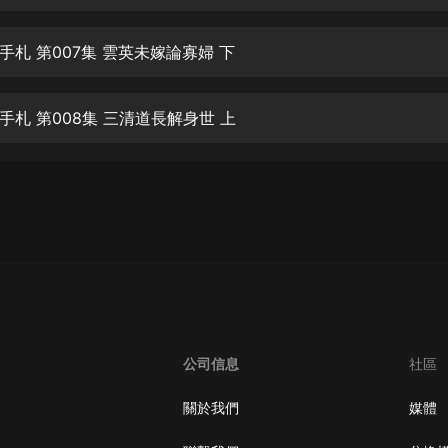
生命科學篇1-2·猴子警長科學探案記|
寶寶巴士科普
寶寶巴士
手札 第007集 雲英未嫁論寡婦 下
【新民間劇場】我的老千江湖｜ 有聲
的紫襟｜ 魔幻千手
手札 第008集 三清道長解身世 上
有聲的紫襟
《夜色鋼琴曲》
夜色鋼琴曲趙海洋
太荒吞天訣丨熱血玄幻丨紫襟領銜有
聲劇
有聲的紫襟
嫡女貴嫁 | 一刀蘇蘇團隊制作 | 古言
宮鬥重生爽文 多人有聲劇
公司信息
社區
一刀蘇蘇
中國大案紀實 | 每日一驚案！真實案
關於我們
媒體
件恐怖刑偵尚文
大舌頭尚文