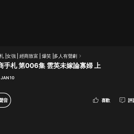
最佳女婿｜都市異能多人有聲劇｜一
種侃侃｜有聲小說
一種侃侃
米小圈上學記:一二三年級 | 暢銷出版
|女強 | 經商致富 | 爆笑 |多人有聲劇
物
手札 第006集 雲英未嫁論寡婦 上
米小圈
 JAN 10
破壞者聯盟篇1-4季·猴子警長科學探
案記|寶寶巴士
寶寶巴士
聲音
喜歡
評
大奉打更人丨頭陀淵領銜多人有聲
劇|暢聽全集|王鶴棣、田曦薇主演影
視劇原著|賣報小郎君
頭陀淵講故事
總有這樣的歌只想一個人聽