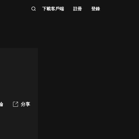
下載客戶端
註冊
登錄
論
分享