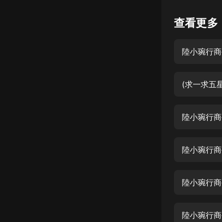
懸疑
查看更多
科幻
陸小琬行商
好書精講
外語
(求一求五
耽美
認知思維
陸小琬行商
人文
音樂
陸小琬行商
粵語
陸小琬行商
頭條
娛樂
陸小琬行商