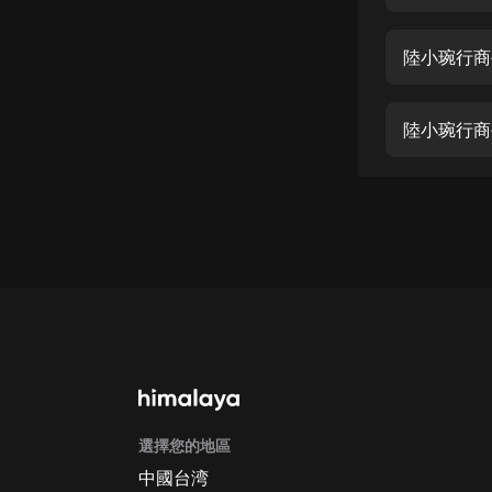
經典名著
人物傳記
陸小琬行商
電影
生活
陸小琬行商
英語
日語
課程
少兒教育
二次元
教育培訓
IT科技
選擇您的地區
汽車
中國台湾