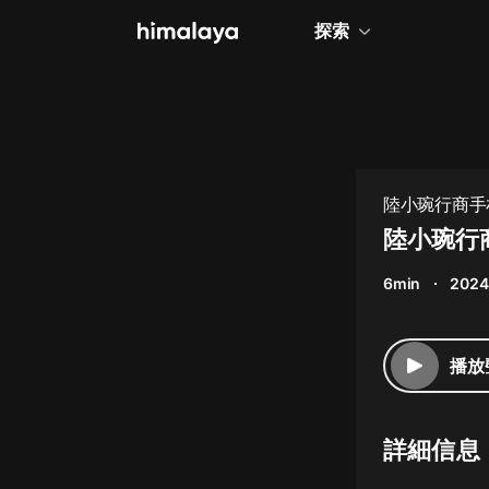
探索
全部
小說
個人成長
陸小琬行商手札 
相聲評書
陸小琬行商
兒童
6min
2024
歷史
情感治愈
播放
健康養生
商業財經
詳細信息
廣播劇