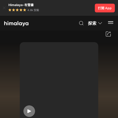
Himalaya-有聲書
打開 App
4.8k 安裝
探索