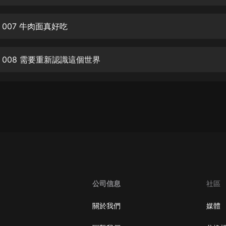
生命科學篇1-2·猴子警長科學探案記|
寶寶巴士科普
寶寶巴士
007 牛肉面真好吃
【新民間劇場】我的老千江湖｜ 有聲
的紫襟｜ 魔幻千手
 008 需要重新認識這個世界
有聲的紫襟
《夜色鋼琴曲》
夜色鋼琴曲趙海洋
太荒吞天訣丨熱血玄幻丨紫襟領銜有
聲劇
有聲的紫襟
嫡女貴嫁 | 一刀蘇蘇團隊制作 | 古言
宮鬥重生爽文 多人有聲劇
公司信息
社區
一刀蘇蘇
中國大案紀實 | 每日一驚案！真實案
關於我們
媒體
件恐怖刑偵尚文
大舌頭尚文