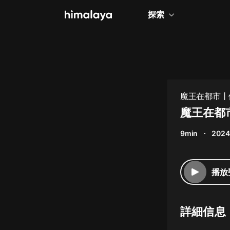
探索
全部
小說
個人成長
魔王在都市丨
相聲評書
魔王在都市
兒童
9min
2024
歷史
情感治愈
播放
健康養生
商業財經
詳細信息
廣播劇