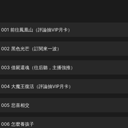
灰姑娘音樂
郭德綱於謙相聲全集
德雲社郭德綱相聲VIP
001 前往鳳凰山（評論抽VIP月卡）
安全警長啦咘啦哆·假期篇|新篇章加
更|寶寶巴士故事
 002 黑色光芒（訂閱來一波）
寶寶巴士
凡人修仙傳|楊洋主演影視原著|薑廣
濤配音多播版本
 003 借屍還魂（往后聽，主播強推）
光合積木
004 大魔王復活（評論抽VIP月卡）
摸金天師【第一季】（紫襟演播）
有聲的紫襟
005 悲喜相交
無敵六皇子|爆笑穿越|無敵流皇子|安
燃領銜有聲小說
安燃
006 怎麼養孩子