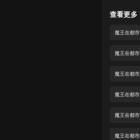
懸疑
查看更多
科幻
魔王在都市 
好書精講
外語
魔王在都市
耽美
認知思維
魔王在都市
人文
音樂
魔王在都市 
粵語
魔王在都市 
頭條
娛樂
魔王在都市 