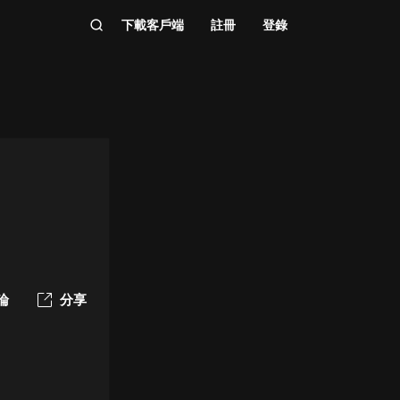
下載客戶端
註冊
登錄
論
分享