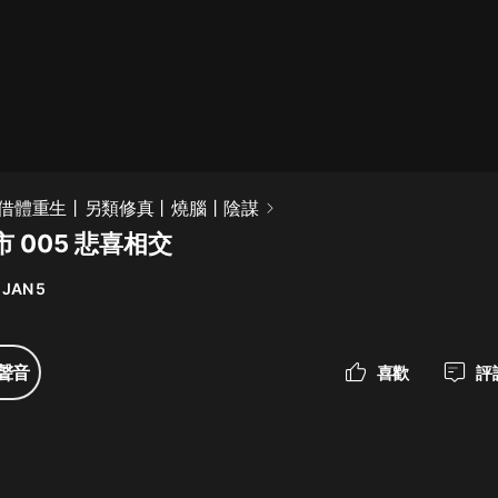
最佳女婿｜都市異能多人有聲劇｜一
種侃侃｜有聲小說
一種侃侃
米小圈上學記:一二三年級 | 暢銷出版
借體重生丨另類修真丨燒腦丨陰謀
物
 005 悲喜相交
米小圈
 JAN 5
破壞者聯盟篇1-4季·猴子警長科學探
案記|寶寶巴士
寶寶巴士
聲音
喜歡
評
大奉打更人丨頭陀淵領銜多人有聲
劇|暢聽全集|王鶴棣、田曦薇主演影
視劇原著|賣報小郎君
頭陀淵講故事
總有這樣的歌只想一個人聽