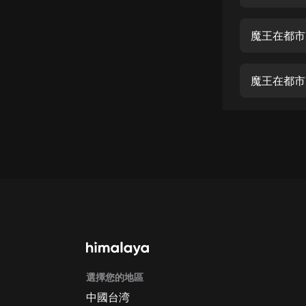
經典名著
人物傳記
魔王在都市 
電影
生活
魔王在都市
英語
日語
課程
少兒教育
二次元
教育培訓
IT科技
選擇您的地區
汽車
中國台湾