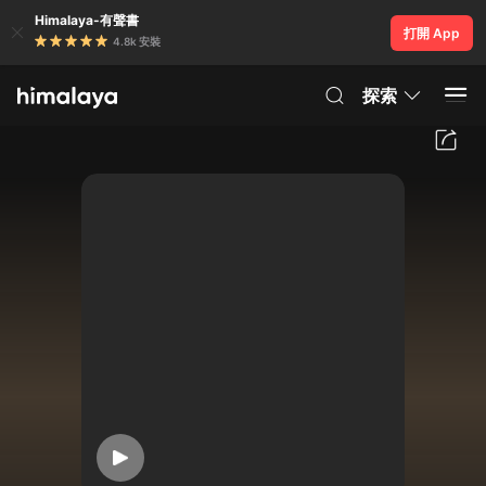
Himalaya-有聲書
打開 App
4.8k 安裝
探索