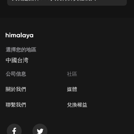
選擇您的地區
中國台湾
公司信息
社區
關於我們
媒體
聯繫我們
兌換權益