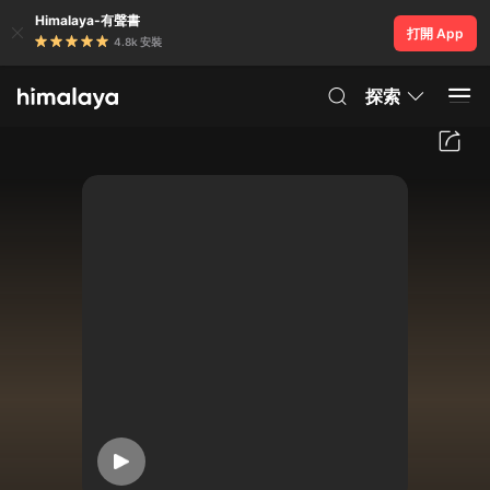
Himalaya-有聲書
打開 App
4.8k 安裝
探索