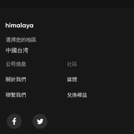
選擇您的地區
中國台湾
公司信息
社區
關於我們
媒體
聯繫我們
兌換權益