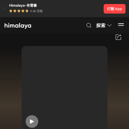
Himalaya-有聲書
打開 App
4.8k 安裝
探索