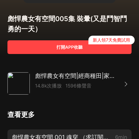
彪悍農女有空間005集 裝暈(又是鬥智鬥
勇的一天）
新人領7天免費試用
打開APP收聽
彪悍農女有空間|經商種田|家長里短|農女逆襲|大女主
14.8k次播放
1596條聲音
查看更多
彪悍農女有空間 001 魂穿 （求訂閱，求點讚，求評論啦）
6min