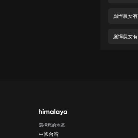
經典名著
人物傳記
彪悍農女有空
電影
生活
彪悍農女有空
英語
日語
課程
少兒教育
二次元
教育培訓
IT科技
選擇您的地區
汽車
中國台湾