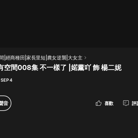
最佳女婿｜都市異能多人有聲劇｜一
種侃侃｜有聲小說
一種侃侃
米小圈上學記:一二三年級 | 暢銷出版
間|經商種田|家長里短|農女逆襲|大女主
物
空間008集 不一樣了 |婼薰吖 飾 楊二妮
米小圈
 SEP 4
破壞者聯盟篇1-4季·猴子警長科學探
案記|寶寶巴士
寶寶巴士
聲音
喜歡
評
大奉打更人丨頭陀淵領銜多人有聲
劇|暢聽全集|王鶴棣、田曦薇主演影
視劇原著|賣報小郎君
頭陀淵講故事
總有這樣的歌只想一個人聽