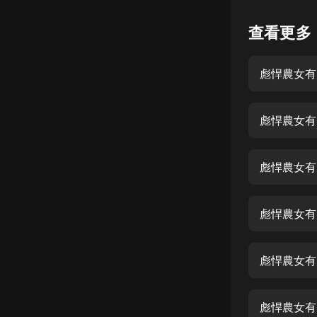
懸疑
查看更多
科幻
彪悍農女有
好書精講
外語
彪悍農女有
耽美
認知思維
彪悍農女有
人文
音樂
彪悍農女有
粵語
彪悍農女有
頭條
娛樂
彪悍農女有空