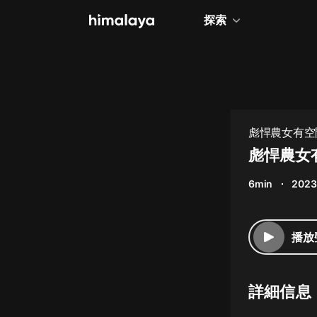
探索
全部
小說
個人成長
彪悍農女有空
相聲評書
彪悍農女有
兒童
6min
2023
歷史
情感治愈
播放
健康養生
商業財經
詳細信息
廣播劇