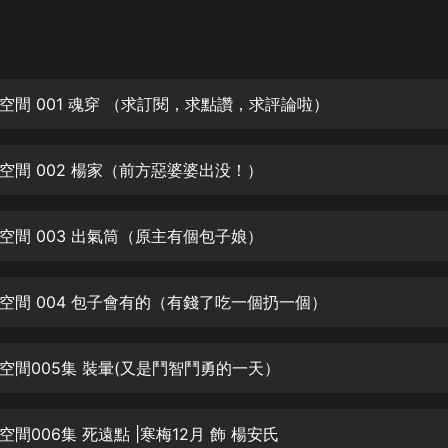
灰姑娘音樂
郭德綱於謙相聲全集
德雲社郭德綱相聲VIP
空間 001 魂穿 （求訂閱，求點讚，求評論啦）
安全警長啦咘啦哆·假期篇|新篇章加
更|寶寶巴士故事
空間 002 楊家（前方惡婆婆出没！）
寶寶巴士
凡人修仙傳|楊洋主演影視原著|薑廣
濤配音多播版本
空間 003 出氣筒（原主有個包子娘）
光合積木
空間 004 包子會有的（有錢了吃一個扔一個）
摸金天師【第一季】（紫襟演播）
有聲的紫襟
空間005集 裝暈(又是鬥智鬥勇的一天）
無敵六皇子|爆笑穿越|無敵流皇子|安
燃領銜有聲小說
安燃
間006集 死遠點 |寒梅12月 飾 楊安氏