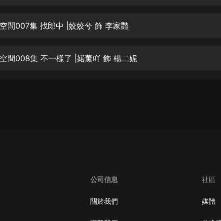
生命科學篇1-2·猴子警長科學探案記|
寶寶巴士科普
寶寶巴士
間007集 找郎中 |姣姣兮 飾 李家豔
【新民間劇場】我的老千江湖｜ 有聲
的紫襟｜ 魔幻千手
間008集 不一樣了 |婼薰吖 飾 楊二妮
有聲的紫襟
《夜色鋼琴曲》
夜色鋼琴曲趙海洋
太荒吞天訣丨熱血玄幻丨紫襟領銜有
聲劇
有聲的紫襟
嫡女貴嫁 | 一刀蘇蘇團隊制作 | 古言
宮鬥重生爽文 多人有聲劇
公司信息
社區
一刀蘇蘇
中國大案紀實 | 每日一驚案！真實案
關於我們
媒體
件恐怖刑偵尚文
大舌頭尚文