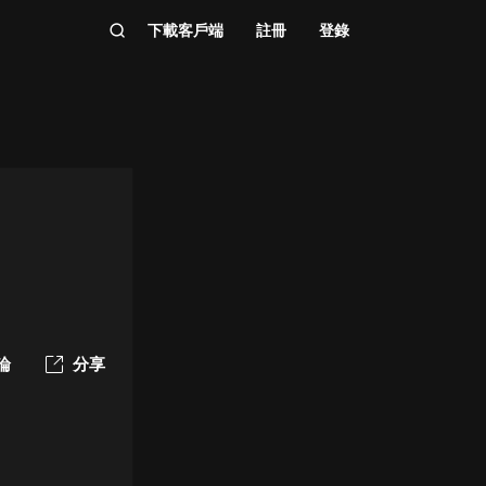
下載客戶端
註冊
登錄
論
分享