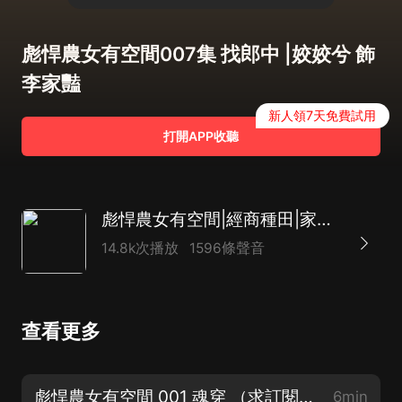
彪悍農女有空間007集 找郎中 |姣姣兮 飾
李家豔
新人領7天免費試用
打開APP收聽
彪悍農女有空間|經商種田|家長里短|農女逆襲|大女主
14.8k次播放
1596條聲音
查看更多
彪悍農女有空間 001 魂穿 （求訂閱，求點讚，求評論啦）
6min