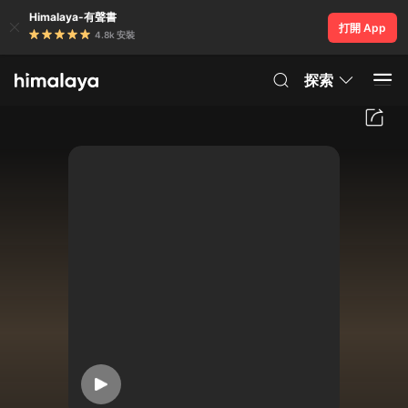
Himalaya-有聲書
打開 App
4.8k 安裝
探索