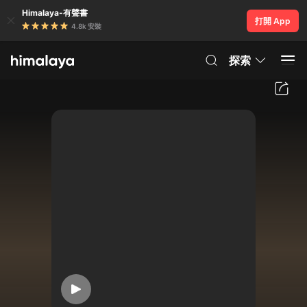
Himalaya-有聲書
打開 App
4.8k 安裝
探索