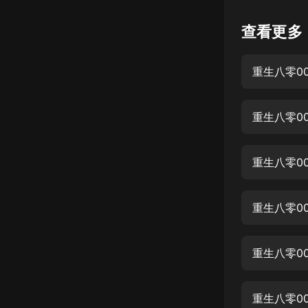
懸疑
查看更多
科幻
重生八零00
好書精講
外語
重生八零0
耽美
認知思維
重生八零0
人文
音樂
重生八零0
粵語
重生八零0
頭條
娛樂
重生八零0