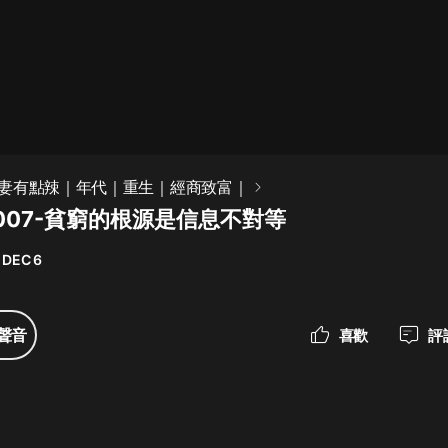
最佳女婿｜都市異能多人有聲劇｜一
種侃侃｜有聲小說
一種侃侃
米小圈上學記:一二三年級 | 暢銷出版
妻有點辣｜年代｜重生｜經商致富｜
物
007-貧窮的根源是信息不對等
米小圈
 DEC 6
破壞者聯盟篇1-4季·猴子警長科學探
案記|寶寶巴士
寶寶巴士
聲音
喜歡
評
大奉打更人丨頭陀淵領銜多人有聲
劇|暢聽全集|王鶴棣、田曦薇主演影
視劇原著|賣報小郎君
頭陀淵講故事
總有這樣的歌只想一個人聽