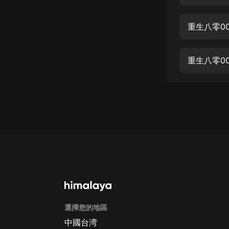
經典名著
人物傳記
重生八零0
電影
生活
重生八零0
英語
日語
課程
少兒教育
二次元
教育培訓
IT科技
選擇您的地區
汽車
中國台湾