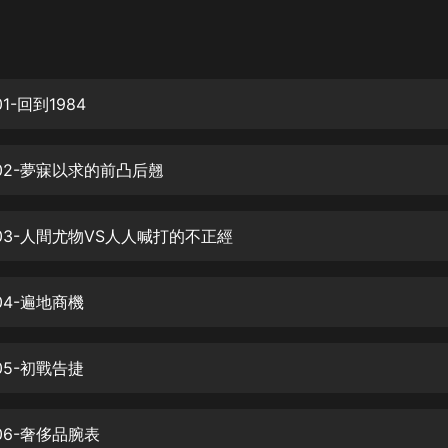
灰姑娘音樂
郭德綱於謙相聲全集
德雲社郭德綱相聲VIP
1-回到1984
安全警長啦咘啦哆·假期篇|新篇章加
更|寶寶巴士故事
02-夢寐以求的前凸后翹
寶寶巴士
凡人修仙傳|楊洋主演影視原著|薑廣
濤配音多播版本
03-人間尤物VS人人喊打的不正經
光合積木
04-遍地商機
摸金天師【第一季】（紫襟演播）
有聲的紫襟
05-初戰告捷
無敵六皇子|爆笑穿越|無敵流皇子|安
燃領銜有聲小說
安燃
06-奢侈品腕表