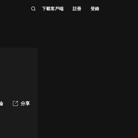
下載客戶端
註冊
登錄
論
分享