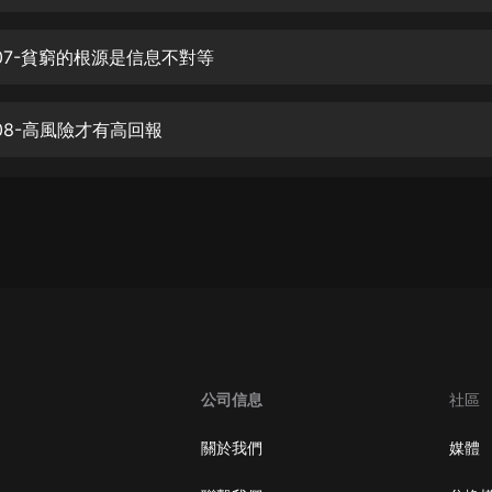
生命科學篇1-2·猴子警長科學探案記|
寶寶巴士科普
寶寶巴士
07-貧窮的根源是信息不對等
【新民間劇場】我的老千江湖｜ 有聲
的紫襟｜ 魔幻千手
08-高風險才有高回報
有聲的紫襟
《夜色鋼琴曲》
夜色鋼琴曲趙海洋
太荒吞天訣丨熱血玄幻丨紫襟領銜有
聲劇
有聲的紫襟
嫡女貴嫁 | 一刀蘇蘇團隊制作 | 古言
宮鬥重生爽文 多人有聲劇
公司信息
社區
一刀蘇蘇
中國大案紀實 | 每日一驚案！真實案
關於我們
媒體
件恐怖刑偵尚文
大舌頭尚文