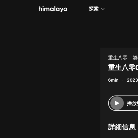
探索
全部
小說
個人成長
重生八零：嬌
相聲評書
重生八零
兒童
6min
2023
歷史
情感治愈
播放
健康養生
商業財經
詳細信息
廣播劇