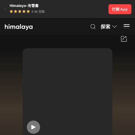
Himalaya-有聲書
打開 App
4.8k 安裝
探索