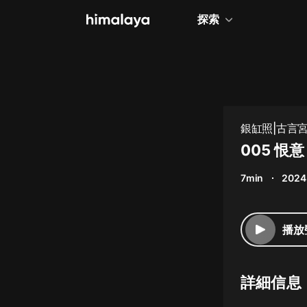
探索
全部
小說
個人成長
銀缸照|古言宮
相聲評書
005 恨意
兒童
7min
2024
歷史
情感治愈
播放
健康養生
商業財經
詳細信息
廣播劇