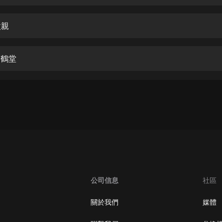
生命科學篇1-2·猴子警長科學探案記|
寶寶巴士科普
寶寶巴士
父親
【新民間劇場】我的老千江湖｜ 有聲
的紫襟｜ 魔幻千手
鬆鶴堂
有聲的紫襟
《夜色鋼琴曲》
夜色鋼琴曲趙海洋
太荒吞天訣丨熱血玄幻丨紫襟領銜有
聲劇
有聲的紫襟
嫡女貴嫁 | 一刀蘇蘇團隊制作 | 古言
宮鬥重生爽文 多人有聲劇
公司信息
社區
一刀蘇蘇
中國大案紀實 | 每日一驚案！真實案
關於我們
媒體
件恐怖刑偵尚文
大舌頭尚文