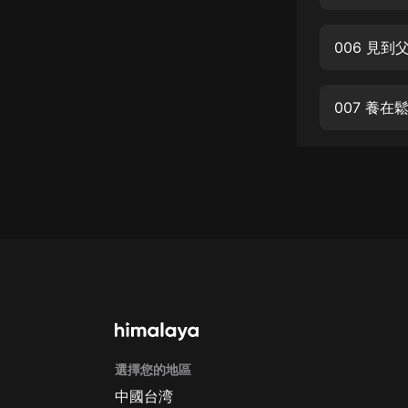
經典名著
人物傳記
006 見到
電影
生活
007 養在
英語
日語
課程
少兒教育
二次元
教育培訓
IT科技
選擇您的地區
汽車
中國台湾