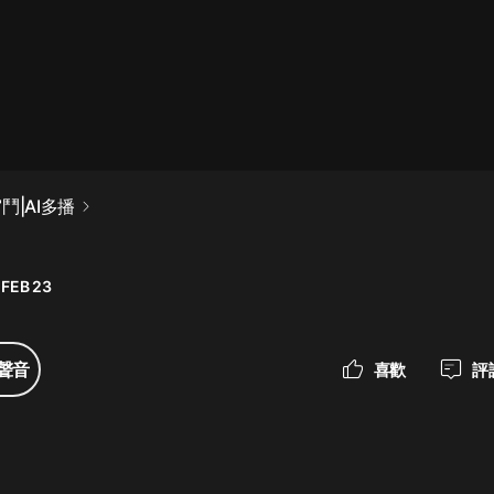
最佳女婿｜都市異能多人有聲劇｜一
種侃侃｜有聲小說
一種侃侃
米小圈上學記:一二三年級 | 暢銷出版
鬥|AI多播
物
米小圈
 FEB 23
破壞者聯盟篇1-4季·猴子警長科學探
案記|寶寶巴士
寶寶巴士
聲音
喜歡
評
大奉打更人丨頭陀淵領銜多人有聲
劇|暢聽全集|王鶴棣、田曦薇主演影
視劇原著|賣報小郎君
頭陀淵講故事
總有這樣的歌只想一個人聽