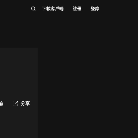
下載客戶端
註冊
登錄
論
分享