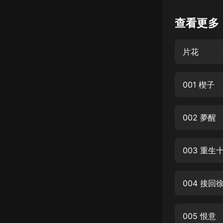
懸疑
查看更多
科幻
片花
好書精講
外語
001 楔子
耽美
認知思維
002 夢醒
人文
音樂
003 重生
粵語
004 接回
頭條
娛樂
005 恨意