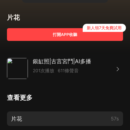
片花
新人領7天免費試用
打開APP收聽
銀缸照|古言宮鬥|AI多播
201次播放
611條聲音
查看更多
片花
57s