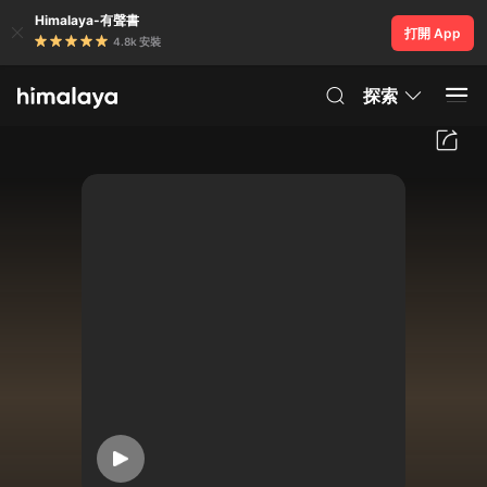
Himalaya-有聲書
打開 App
4.8k 安裝
探索