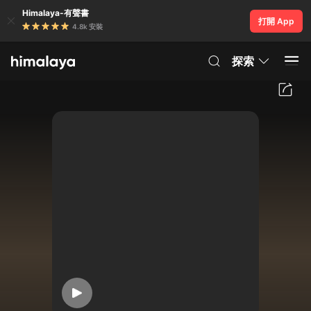
Himalaya-有聲書
打開 App
4.8k 安裝
探索