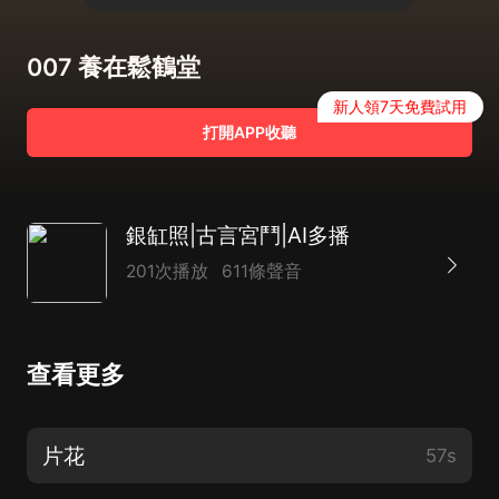
007 養在鬆鶴堂
新人領7天免費試用
打開APP收聽
銀缸照|古言宮鬥|AI多播
201次播放
611條聲音
查看更多
片花
57s