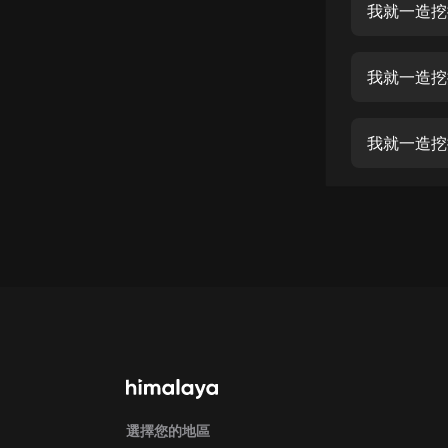
經典名著
我就一造挖
人物傳記
我就一造挖
電影
生活
我就一造挖
英語
日語
課程
少兒教育
二次元
教育培訓
IT科技
汽車
選擇您的地區