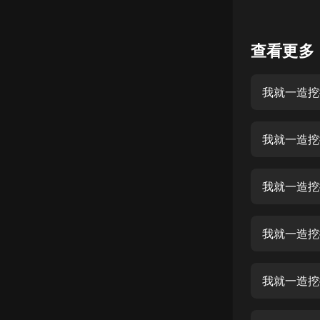
懸疑
查看更多
科幻
好書精講
我就一造挖
外語
耽美
我就一造挖
認知思維
人文
我就一造挖
音樂
我就一造挖
粵語
頭條
我就一造挖
娛樂