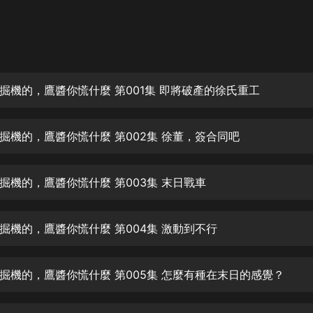
灰姑娘音樂
郭德綱於謙相聲全集
德雲社郭德綱相聲VIP
掘機的，鷹醬你慌什麼 第001集 即將破產的徐氏重工
安全警長啦咘啦哆·假期篇|新篇章加
更|寶寶巴士故事
寶寶巴士
掘機的，鷹醬你慌什麼 第002集 徐董，簽合同吧
凡人修仙傳|楊洋主演影視原著|薑廣
濤配音多播版本
光合積木
掘機的，鷹醬你慌什麼 第003集 末日戰車
摸金天師【第一季】（紫襟演播）
有聲的紫襟
掘機的，鷹醬你慌什麼 第004集 激動到不行
無敵六皇子|爆笑穿越|無敵流皇子|安
掘機的，鷹醬你慌什麼 第005集 怎麼有種在末日的感覺？
燃領銜有聲小說
安燃