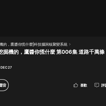
最佳女婿｜都市異能多人有聲劇｜一
種侃侃｜有聲小說
一種侃侃
米小圈上學記:一二三年級 | 暢銷出版
機的，鷹醬你慌什麼|科技腦洞核聚變系統
物
挖掘機的，鷹醬你慌什麼 第006集 道路千萬
米小圈
破壞者聯盟篇1-4季·猴子警長科學探
案記|寶寶巴士
 DEC 27
寶寶巴士
大奉打更人丨頭陀淵領銜多人有聲
聲音
喜歡
評
劇|暢聽全集|王鶴棣、田曦薇主演影
視劇原著|賣報小郎君
頭陀淵講故事
總有這樣的歌只想一個人聽