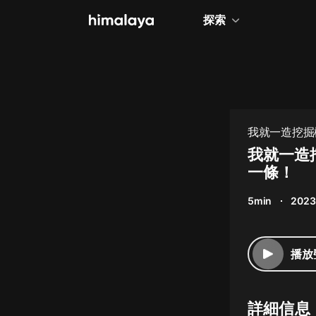
探索
全部
小說
個人成長
我就一造挖掘
相聲評書
我就一造
一條！
兒童
5min
2023
歷史
情感治愈
播放
健康養生
商業財經
詳細信息
廣播劇