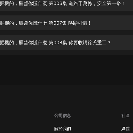
生命科學篇1-2·猴子警長科學探案記|
掘機的，鷹醬你慌什麼 第006集 道路千萬條，安全第一條！
寶寶巴士科普
寶寶巴士
掘機的，鷹醬你慌什麼 第007集 略顯可惜！
【新民間劇場】我的老千江湖｜ 有聲
的紫襟｜ 魔幻千手
有聲的紫襟
掘機的，鷹醬你慌什麼 第008集 你要收購徐氏重工？
《夜色鋼琴曲》
夜色鋼琴曲趙海洋
太荒吞天訣丨熱血玄幻丨紫襟領銜有
聲劇
有聲的紫襟
嫡女貴嫁 | 一刀蘇蘇團隊制作 | 古言
宮鬥重生爽文 多人有聲劇
一刀蘇蘇
公司信息
社區
中國大案紀實 | 每日一驚案！真實案
件恐怖刑偵尚文
關於我們
媒體
大舌頭尚文