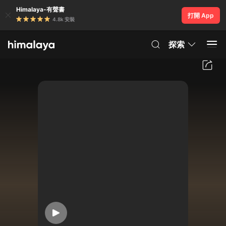
Himalaya-有聲書
打開 App
4.8k 安裝
探索