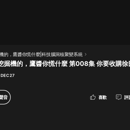
最佳女婿｜都市異能多人有聲劇｜一
種侃侃｜有聲小說
一種侃侃
米小圈上學記:一二三年級 | 暢銷出版
機的，鷹醬你慌什麼|科技腦洞核聚變系統
物
挖掘機的，鷹醬你慌什麼 第008集 你要收購
米小圈
 DEC 27
破壞者聯盟篇1-4季·猴子警長科學探
案記|寶寶巴士
寶寶巴士
聲音
喜歡
評
大奉打更人丨頭陀淵領銜多人有聲
劇|暢聽全集|王鶴棣、田曦薇主演影
視劇原著|賣報小郎君
頭陀淵講故事
總有這樣的歌只想一個人聽