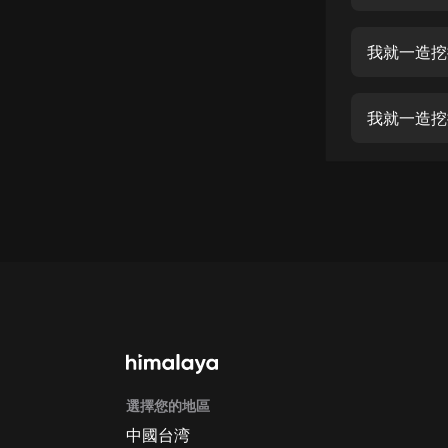
經典名著
人物傳記
我就一造挖
電影
生活
我就一造挖
英語
日語
課程
少兒教育
二次元
教育培訓
IT科技
選擇您的地區
汽車
中國台湾