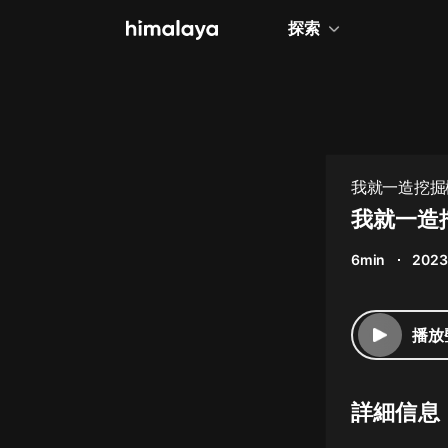
探索
全部
小說
個人成長
我就一造挖掘
相聲評書
我就一造
兒童
6min
2023
歷史
情感治愈
播放
健康養生
商業財經
詳細信息
廣播劇