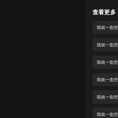
懸疑
查看更多
科幻
我就一造挖
好書精講
外語
我就一造挖
耽美
認知思維
我就一造挖
人文
音樂
我就一造挖
粵語
我就一造挖
頭條
娛樂
我就一造挖