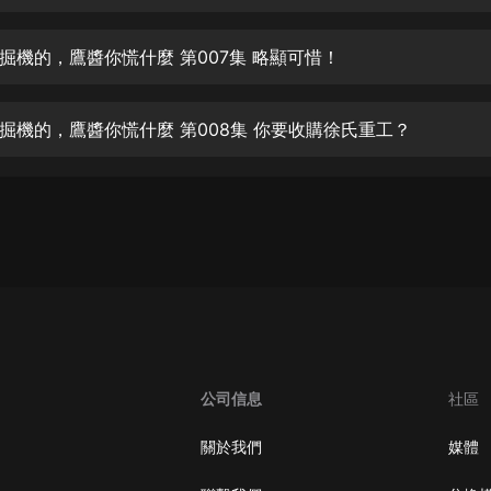
生命科學篇1-2·猴子警長科學探案記|
寶寶巴士科普
寶寶巴士
掘機的，鷹醬你慌什麼 第007集 略顯可惜！
【新民間劇場】我的老千江湖｜ 有聲
的紫襟｜ 魔幻千手
掘機的，鷹醬你慌什麼 第008集 你要收購徐氏重工？
有聲的紫襟
《夜色鋼琴曲》
夜色鋼琴曲趙海洋
太荒吞天訣丨熱血玄幻丨紫襟領銜有
聲劇
有聲的紫襟
嫡女貴嫁 | 一刀蘇蘇團隊制作 | 古言
宮鬥重生爽文 多人有聲劇
公司信息
社區
一刀蘇蘇
中國大案紀實 | 每日一驚案！真實案
關於我們
媒體
件恐怖刑偵尚文
大舌頭尚文