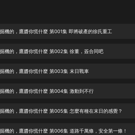
灰姑娘音樂
郭德綱於謙相聲全集
德雲社郭德綱相聲VIP
掘機的，鷹醬你慌什麼 第001集 即將破產的徐氏重工
安全警長啦咘啦哆·假期篇|新篇章加
更|寶寶巴士故事
掘機的，鷹醬你慌什麼 第002集 徐董，簽合同吧
寶寶巴士
凡人修仙傳|楊洋主演影視原著|薑廣
濤配音多播版本
掘機的，鷹醬你慌什麼 第003集 末日戰車
光合積木
掘機的，鷹醬你慌什麼 第004集 激動到不行
摸金天師【第一季】（紫襟演播）
有聲的紫襟
掘機的，鷹醬你慌什麼 第005集 怎麼有種在末日的感覺？
無敵六皇子|爆笑穿越|無敵流皇子|安
燃領銜有聲小說
安燃
掘機的，鷹醬你慌什麼 第006集 道路千萬條，安全第一條！