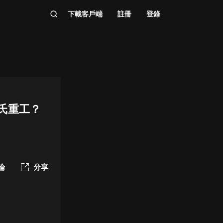
下載客戶端
註冊
登錄
徐氏重工？
論
分享