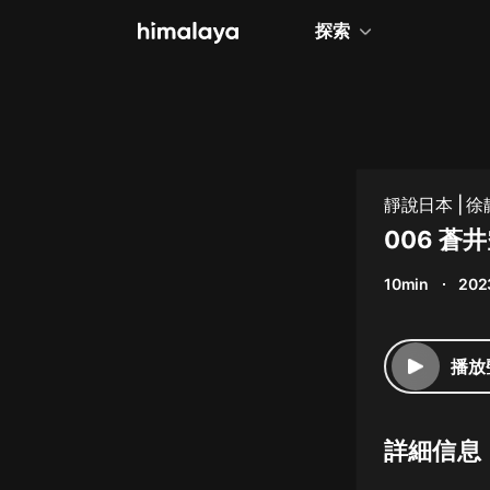
探索
全部
小說
個人成長
靜說日本 |
相聲評書
006 蒼
兒童
10min
202
歷史
情感治愈
播放
健康養生
商業財經
詳細信息
廣播劇