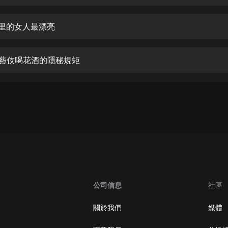
生命科學篇1-2·猴子警長科學探案記|
寶寶巴士科普
寶寶巴士
哪里的女人最漂亮
【新民間劇場】我的老千江湖｜ 有聲
的紫襟｜ 魔幻千手
都藝伎喝花酒的隱秘規矩
有聲的紫襟
《夜色鋼琴曲》
夜色鋼琴曲趙海洋
太荒吞天訣丨熱血玄幻丨紫襟領銜有
聲劇
有聲的紫襟
嫡女貴嫁 | 一刀蘇蘇團隊制作 | 古言
宮鬥重生爽文 多人有聲劇
公司信息
社區
一刀蘇蘇
中國大案紀實 | 每日一驚案！真實案
關於我們
媒體
件恐怖刑偵尚文
大舌頭尚文