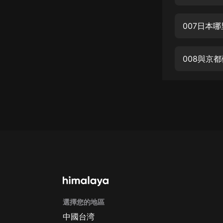
經典名著
人物傳記
007日本
電影
生活
008與京
英語
日語
課程
少兒教育
二次元
教育培訓
IT科技
選擇您的地區
汽車
中國台湾