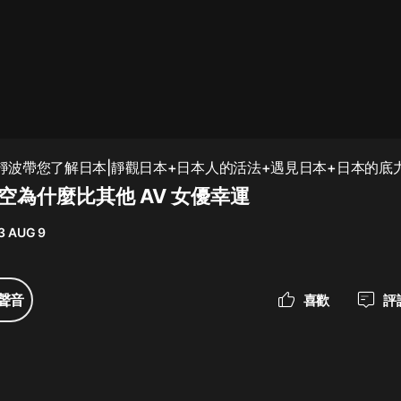
最佳女婿｜都市異能多人有聲劇｜一
種侃侃｜有聲小說
一種侃侃
米小圈上學記:一二三年級 | 暢銷出版
 徐靜波帶您了解日本|靜觀日本+日本人的活法+遇見日本+日本的底
物
井空為什麼比其他 AV 女優幸運
米小圈
3 AUG 9
破壞者聯盟篇1-4季·猴子警長科學探
案記|寶寶巴士
寶寶巴士
聲音
喜歡
評
大奉打更人丨頭陀淵領銜多人有聲
劇|暢聽全集|王鶴棣、田曦薇主演影
視劇原著|賣報小郎君
頭陀淵講故事
總有這樣的歌只想一個人聽