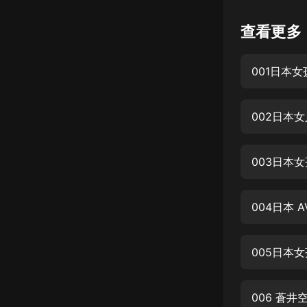
懸疑
查看更多
科幻
001日本
好書精講
外語
002日本
耽美
認知思維
003日本
人文
音樂
004日本 
粵語
005日本
頭條
娛樂
006 蒼井