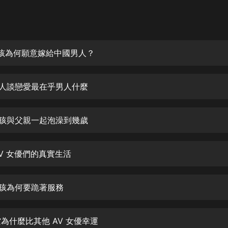
灰姑娘音樂
郭德綱於謙相聲全集
德雲社郭德綱相聲VIP
女孩為何願意嫁給中國男人？
安全警長啦咘啦哆·假期篇|新篇章加
更|寶寶巴士故事
女人談戀愛最在乎男人什麼
寶寶巴士
凡人修仙傳|楊洋主演影視原著|薑廣
濤配音多播版本
女孩與父親一起泡澡到幾歲
光合積木
AV 女優們的真實生活
摸金天師【第一季】（紫襟演播）
有聲的紫襟
女孩為何要跪著服務
無敵六皇子|爆笑穿越|無敵流皇子|安
燃領銜有聲小說
安燃
空為什麼比其他 AV 女優幸運