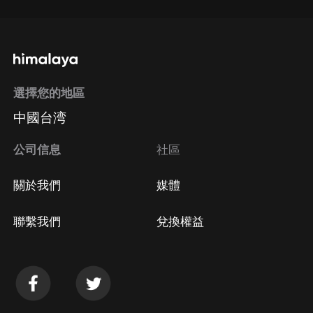
選擇您的地區
中國台湾
公司信息
社區
關於我們
媒體
聯繫我們
兌換權益