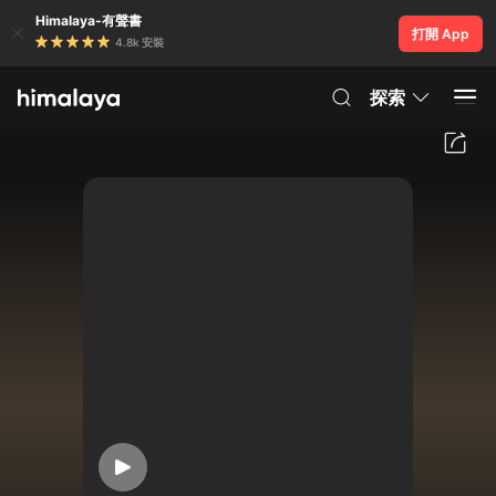
Himalaya-有聲書
打開 App
4.8k 安裝
探索