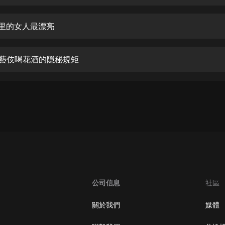
生命科學篇1-2·猴子警長科學探案記|
寶寶巴士科普
寶寶巴士
哪里的女人最漂亮
【新民間劇場】我的老千江湖｜ 有聲
的紫襟｜ 魔幻千手
都藝伎喝花酒的隱秘規矩
有聲的紫襟
《夜色鋼琴曲》
夜色鋼琴曲趙海洋
太荒吞天訣丨熱血玄幻丨紫襟領銜有
聲劇
有聲的紫襟
嫡女貴嫁 | 一刀蘇蘇團隊制作 | 古言
宮鬥重生爽文 多人有聲劇
公司信息
社區
一刀蘇蘇
中國大案紀實 | 每日一驚案！真實案
關於我們
媒體
件恐怖刑偵尚文
大舌頭尚文