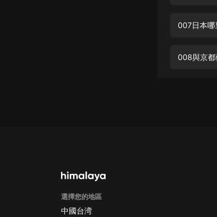
經典名著
人物傳記
007日本
電影
生活
008與京
英語
日語
課程
少兒教育
二次元
教育培訓
IT科技
選擇您的地區
汽車
中國台湾