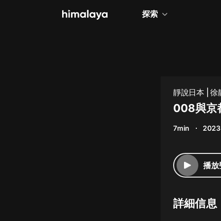
探索
全部
小說
個人成長
靜說日本 |
相聲評書
008與
兒童
7min
2023
歷史
情感治愈
播放
健康養生
商業財經
詳細信息
廣播劇