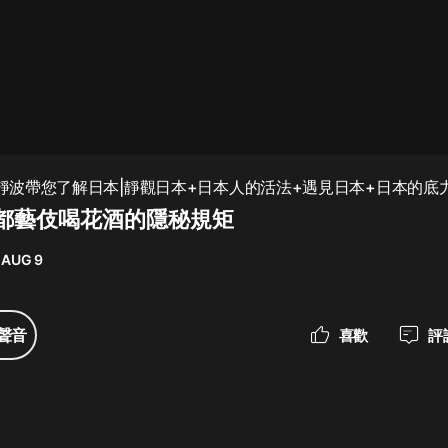
最佳女婿｜都市異能多人有聲劇｜一
種侃侃｜有聲小說
一種侃侃
米小圈上學記:一二三年級 | 暢銷出版
 徐靜波帶您了解日本|靜觀日本+日本人的活法+遇見日本+日本的底
物
京都藝伎喝花酒的隱秘規矩
米小圈
 AUG 9
破壞者聯盟篇1-4季·猴子警長科學探
案記|寶寶巴士
寶寶巴士
聲音
喜歡
評
大奉打更人丨頭陀淵領銜多人有聲
劇|暢聽全集|王鶴棣、田曦薇主演影
視劇原著|賣報小郎君
頭陀淵講故事
總有這樣的歌只想一個人聽