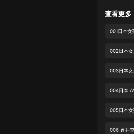
懸疑
查看更多
科幻
001日本
好書精講
外語
002日本
耽美
認知思維
003日本
人文
音樂
004日本 
粵語
005日本
頭條
娛樂
006 蒼井