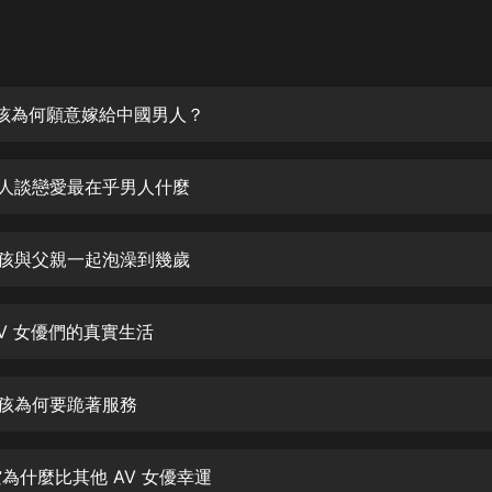
灰姑娘音樂
郭德綱於謙相聲全集
德雲社郭德綱相聲VIP
女孩為何願意嫁給中國男人？
安全警長啦咘啦哆·假期篇|新篇章加
更|寶寶巴士故事
女人談戀愛最在乎男人什麼
寶寶巴士
凡人修仙傳|楊洋主演影視原著|薑廣
濤配音多播版本
女孩與父親一起泡澡到幾歲
光合積木
AV 女優們的真實生活
摸金天師【第一季】（紫襟演播）
有聲的紫襟
女孩為何要跪著服務
無敵六皇子|爆笑穿越|無敵流皇子|安
燃領銜有聲小說
安燃
空為什麼比其他 AV 女優幸運