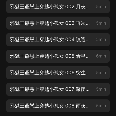
邪魅王爺戀上穿越小孤女 002 月夜求婚
5min
邪魅王爺戀上穿越小孤女 003 再次穿越
5min
邪魅王爺戀上穿越小孤女 004 險遭淩辱
5min
邪魅王爺戀上穿越小孤女 005 倉皇出逃
6min
邪魅王爺戀上穿越小孤女 006 突生變故
5min
邪魅王爺戀上穿越小孤女 007 深夜逃亡
5min
邪魅王爺戀上穿越小孤女 008 雨夜初見
5min